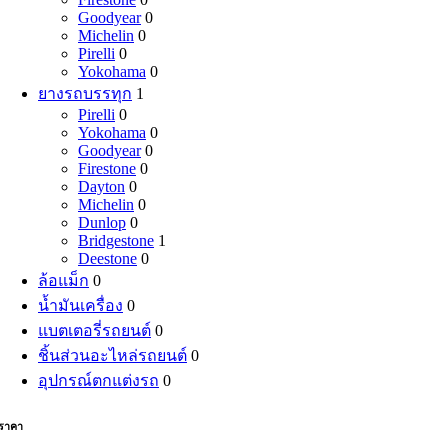
Goodyear
0
Michelin
0
Pirelli
0
Yokohama
0
ยางรถบรรทุก
1
Pirelli
0
Yokohama
0
Goodyear
0
Firestone
0
Dayton
0
Michelin
0
Dunlop
0
Bridgestone
1
Deestone
0
ล้อแม็ก
0
น้ำมันเครื่อง
0
แบตเตอรี่รถยนต์
0
ชิ้นส่วนอะไหล่รถยนต์
0
อุปกรณ์ตกแต่งรถ
0
ราคา