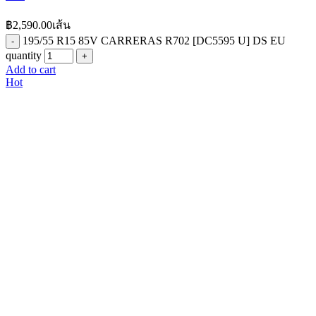
฿
2,590.00
เส้น
195/55 R15 85V CARRERAS R702 [DC5595 U] DS EU
quantity
Add to cart
Hot