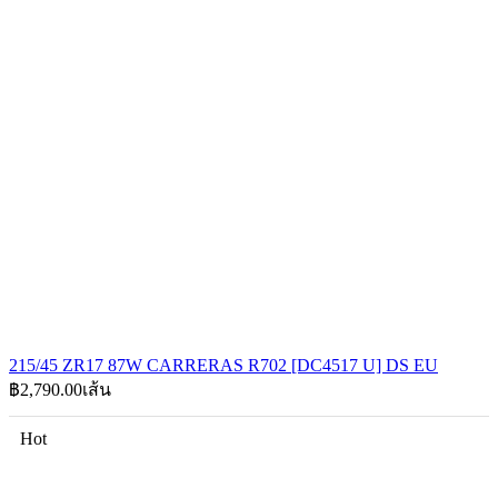
215/45 ZR17 87W CARRERAS R702 [DC4517 U] DS EU
฿
2,790.00
เส้น
Hot