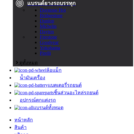
แบรนด์ยางรถบรรทุก
Deestone
Hot
Bridgestone
Dunlop
Michelin
Dayton
Firestone
Goodyear
Yokohama
Pirelli
ดูทั้งหมด
ล้อแม็ก
น้ำมันเครื่อง
แบตเตอรี่รถยนต์
ชิ้นส่วนอะไหล่รถยนต์
อุปกรณ์ตกแต่งรถ
แบรนด์ทั้งหมด
หน้าหลัก
สินค้า