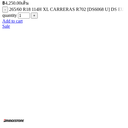
฿
4,250.00
เส้น
265/60 R18 114H XL CARRERAS R702 [DS6068 U] DS EU
quantity
Add to cart
Sale