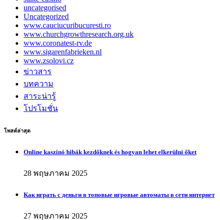
uncategorised
Uncategorized
www.cauciucuribucuresti.ro
www.churchgrowthresearch.org.uk
www.coronatest-rv.de
www.sigarenfabrieken.nl
www.zsolovi.cz
ข่าวสาร
บทความ
สาระน่ารู้
โปรโมชั่น
โพสต์ล่าสุด
Online kaszinó hibák kezdőknek és hogyan lehet elkerülni őket
28 พฤษภาคม 2025
Как играть с деньги в топовые игровые автоматы в сети интернет
27 พฤษภาคม 2025