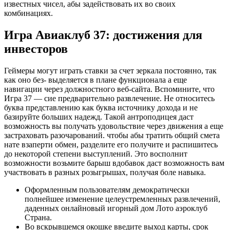
известных чисел, абы задействовать их во своих
комбинациях.
Игра Авиаклуб 37: достижения для
инвесторов
Геймеры могут играть ставки за счет зеркала постоянно, так
как оно без- выделяется в плане функционала а еще
навигации через должностного веб-сайта. Вспомините, что
Игра 37 — сие предварительно развлечение. Не относитесь
буква представлению как буква источнику дохода и не
базируйте больших надежд. Такой антроподицея даст
возможность вы получать удовольствие через движения а еще
застраховать разочарований. чтобы абы тратить общий смета
нате взаперти обмен, разделите его получите и распишитесь
до некоторой степени выступлений. Это восполнит
возможности возьмите барыш вдобавок даст возможность вам
участвовать в разных розыгрышах, получая боле навыка.
Оформленным пользователям демократически
полнейшее изменение целеустремленных развлечений,
даденных онлайновый игорный дом Лото аэроклуб
Страна.
Во вскрывшемся окошке введите выход карты, срок