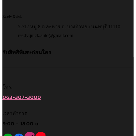
Ready Quick
52/12 หมู่ 8 ต.ละหาร อ. บางบัวทอง นนทบุรี 11110
readyquick.auto@gmail.com
รับสิทธิพิเศษก่อนใคร
โทร.
063-307-3000
เวลาทำการ
9:00 - 18.00 น.