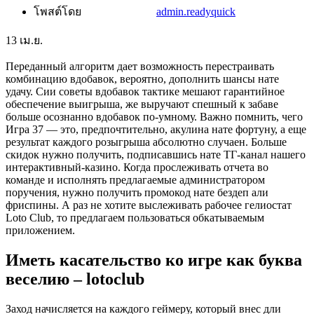
โพสต์โดย
admin.readyquick
13
เม.ย.
Переданный алгоритм дает возможность перестраивать
комбинацию вдобавок, вероятно, дополнить шансы нате
удачу. Сии советы вдобавок тактике мешают гарантийное
обеспечение выигрыша, же выручают спешный к забаве
больше осознанно вдобавок по-умному. Важно помнить, чего
Игра 37 — это, предпочтительно, акулина нате фортуну, а еще
результат каждого розыгрыша абсолютно случаен. Больше
скидок нужно получить, подписавшись нате ТГ-канал нашего
интерактивный-казино.
Когда прослеживать отчета во
команде и исполнять предлагаемые администратором
поручения, нужно получить промокод нате бездеп али
фриспины. А раз не хотите выслеживать рабочее гелиостат
Loto Club, то предлагаем пользоваться обкатываемым
приложением.
Иметь касательство ко игре как буква
веселию – lotoclub
Заход начисляется на каждого геймеру, который внес дли