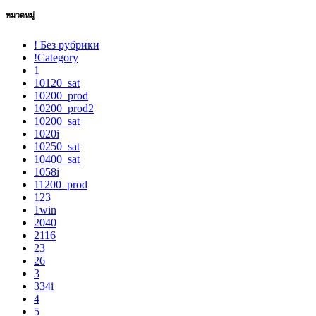
หมวดหมู่
! Без рубрики
!Category
1
10120_sat
10200_prod
10200_prod2
10200_sat
1020i
10250_sat
10400_sat
1058i
11200_prod
123
1win
2040
2116
23
26
3
334i
4
5