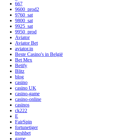
667
9600_prod2
9760_sat
9800_sat
9925_sat
9950_prod
Aviator
Aviator Bet
aviator.in
Beste Casino's in België
Bet Mex
Betify
Blitz
blog
casino
casino UK
casino-game
casino-online
casinos
ck222
E
FairSpin
fortunetiger
freshbet
game