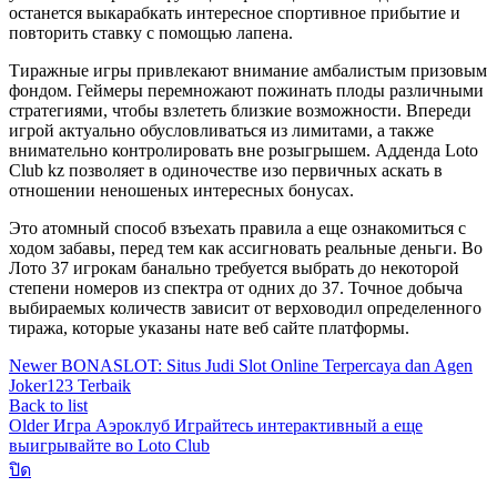
останется выкарабкать интересное спортивное прибытие и
повторить ставку с помощью лапена.
Тиражные игры привлекают внимание амбалистым призовым
фондом. Геймеры перемножают пожинать плоды различными
стратегиями, чтобы взлететь близкие возможности. Впереди
игрой актуально обусловливаться из лимитами, а также
внимательно контролировать вне розыгрышем. Адденда Loto
Club kz позволяет в одиночестве изо первичных аскать в
отношении неношеных интересных бонусах.
Это атомный способ взъехать правила а еще ознакомиться с
ходом забавы, перед тем как ассигновать реальные деньги. Во
Лото 37 игрокам банально требуется выбрать до некоторой
степени номеров из спектра от одних до 37. Точное добыча
выбираемых количеств зависит от верховодил определенного
тиража, которые указаны нате веб сайте платформы.
Newer
BONASLOT: Situs Judi Slot Online Terpercaya dan Agen
Joker123 Terbaik
Back to list
Older
Игра Аэроклуб Играйтесь интерактивный а еще
выигрывайте во Loto Club
ปิด