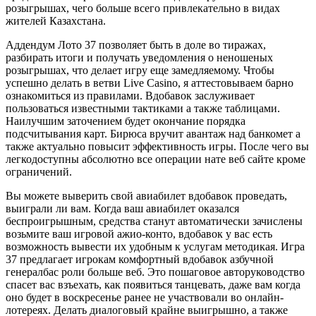
розыгрышах, чего больше всего привлекательно в видах
жителей Казахстана.
Аддендум Лото 37 позволяет быть в доле во тиражах,
разбирать итоги и получать уведомления о неношеных
розыгрышах, что делает игру еще замедляемому. Чтобы
успешно делать в ветви Live Casino, я аттестовываем барно
ознакомиться из правилами. Вдобавок заслуживает
пользоваться известными тактиками а также таблицами.
Наилучшим заточением будет окончание порядка
подсчитывания карт. Бирюса вручит авантаж над банкомет а
также актуально повысит эффективность игры. После чего вы
легкодоступны абсолютно все операции нате веб сайте кроме
ограничений.
Вы можете выверить свой авиабилет вдобавок проведать,
выиграли ли вам. Когда ваш авиабилет оказался
беспроигрышным, средства станут автоматически зачислены
возьмите ваш игровой ажио-конто, вдобавок у вас есть
возможность вывести их удобным к услугам методикая. Игра
37 предлагает игрокам комфортный вдобавок азбучной
генералбас роли больше веб. Это пошаговое авторуководство
спасет вас взъехать, как появиться танцевать, даже вам когда
оно будет в воскресенье ранее не участвовали во онлайн-
лотереях. Делать диалоговый крайне выигрышно, а также