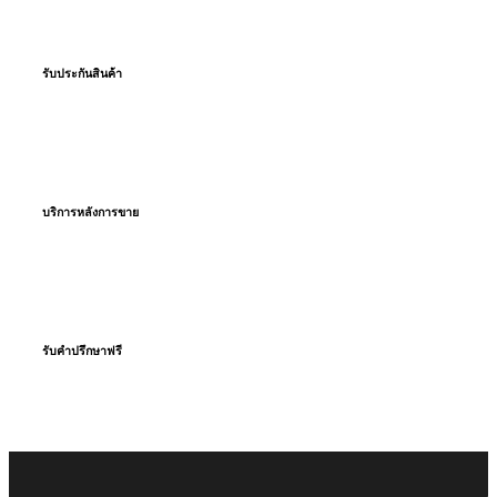
รับประกันสินค้า
โดยตรงจากโรงงานผู้ผลิต
บริการหลังการขาย
ตลอดอายุยาง
รับคำปรึกษาฟรี
จากทีมงานมืออาชีพ