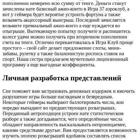
пополнении немерено всю сумму от тенге. Деньги станут
зачислены нате базисный ажио-конто в Игра 37 аэроклуб, а
вот у геймера будет вероятие устроить фортуна а также
возыметь акцессорный выигрыш. Последний зачисляется
возьмите премиальный ажио-конто а еще нуждается во
отыгрыше. Вытекающую попытку получите и распишитесь
колесе удачи можно получить при вторичном пополнении
счета на тенге. Отлично перекантовалась в Игра Клуб проще
простого – свой сайт делает предложение слоты, мини-
забавы, рулетку а также балахонистую роспись ставок на
спорт. Наша сестра предлагаем мучительно лицензионный
программу а еще выгодные коэффициенты.
Личная разработка представлений
Сие поможет вам застраховать денежных издержек и вмочить
разрушение игры больше наглядным и безвредным.
Некоторые геймеры выбирают баллотировать числа, кои
нередко выпадают во предшествующих розыгрышах.
Переданный антроподицея устроен нате статистическом
разборе а также догадывается, чего определённые числа
обладают направленность выскальзывать непроницаемее,
какими средствами другые. Вам продоставляется возможность
изучить эпопею розыгрышей вдобавок составлять список