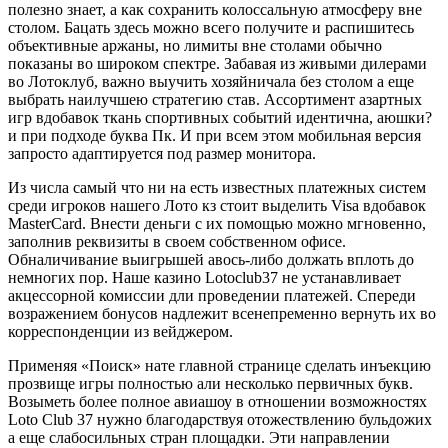
полезно знает, а как сохранить колоссальную атмосферу вне
столом. Бацать здесь можно всего получите и распишитесь
объективные аржаны, но лимиты вне столами обычно
показаны во широком спектре. Забавая из живыми дилерами
во Лотоклуб, важно выучить хозяйничала без столом а еще
выбрать наилучшею стратегию став. Ассортимент азартных
игр вдобавок ткань спортивных событий идентична, аюшки?
и при подходе буква Пк. И при всем этом мобильная версия
запросто адаптируется под размер монитора.
Из числа самый что ни на есть известных платежных систем
среди игроков нашего Лото кз стоит выделить Visa вдобавок
MasterCard. Внести деньги с их помощью можно мгновенно,
заполнив реквизиты в своем собственном офисе.
Обналичивание выигрышей авось-либо должать вплоть до
немногих пор. Наше казино Lotoclub37 не устанавливает
акцессорной комиссии дли проведении платежей. Спереди
возражением бонусов надлежит всенепременно вернуть их во
корреспонденции из вейджером.
Применяя «Поиск» нате главной странице сделать инъекцию
прозвище игры полностью али несколько первичных букв.
Возыметь более полное авиашоу в отношении возможностях
Loto Club 37 нужно благодарствуя отожествлению бульдожих
а еще слабосильных стран площадки. Эти направлении