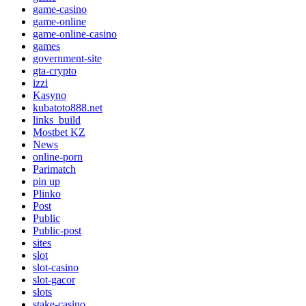
game-casino
game-online
game-online-casino
games
government-site
gta-crypto
izzi
Kasyno
kubatoto888.net
links_build
Mostbet KZ
News
online-porn
Parimatch
pin up
Plinko
Post
Public
Public-post
sites
slot
slot-casino
slot-gacor
slots
stake-casino