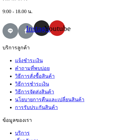
9:00 - 18.00 น.
Instagram
Youtube
บริการลูกค้า
แจ้งชำระเงิน
คำถามที่พบบ่อย
วิธีการสั่งซื้อสินค้า
วิธีการชำระเงิน
วิธีการจัดส่งสินค้า
นโยบายการคืนและเปลี่ยนสินค้า
การรับประกันสินค้า
ข้อมูลของเรา
บริการ