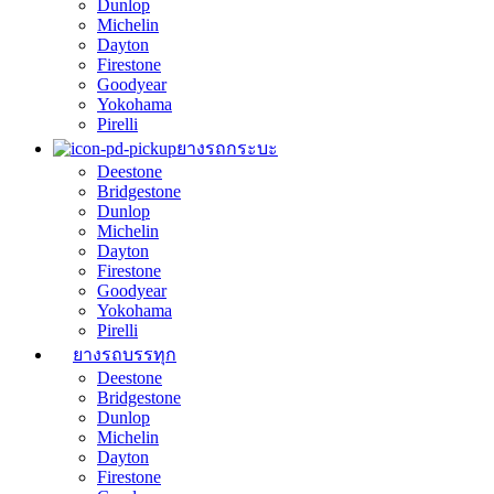
Dunlop
Michelin
Dayton
Firestone
Goodyear
Yokohama
Pirelli
ยางรถกระบะ
Deestone
Bridgestone
Dunlop
Michelin
Dayton
Firestone
Goodyear
Yokohama
Pirelli
ยางรถบรรทุก
Deestone
Bridgestone
Dunlop
Michelin
Dayton
Firestone