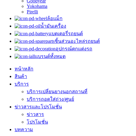
Goodyear
Yokohama
Pirelli
ล้อแม็ก
น้ำมันเครื่อง
แบตเตอรี่รถยนต์
ชิ้นส่วนอะไหล่รถยนต์
อุปกรณ์ตกแต่งรถ
แบรนด์ทั้งหมด
หน้าหลัก
สินค้า
บริการ
บริการเปลี่ยนยางนอกสถานที่
บริการถอดใส่ถ่วง/ศูนย์
ข่าวสารและโปรโมชั่น
ข่าวสาร
โปรโมชั่น
บทความ