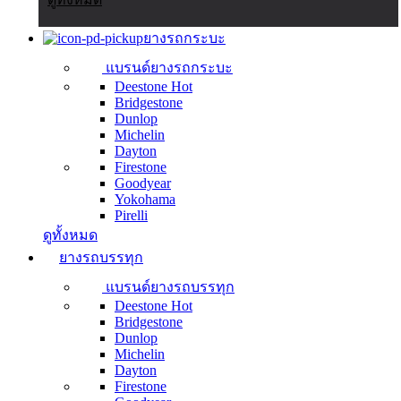
ยางรถกระบะ
แบรนด์ยางรถกระบะ
Deestone
Hot
Bridgestone
Dunlop
Michelin
Dayton
Firestone
Goodyear
Yokohama
Pirelli
ดูทั้งหมด
ยางรถบรรทุก
แบรนด์ยางรถบรรทุก
Deestone
Hot
Bridgestone
Dunlop
Michelin
Dayton
Firestone