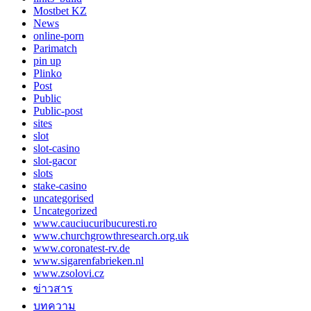
Mostbet KZ
News
online-porn
Parimatch
pin up
Plinko
Post
Public
Public-post
sites
slot
slot-casino
slot-gacor
slots
stake-casino
uncategorised
Uncategorized
www.cauciucuribucuresti.ro
www.churchgrowthresearch.org.uk
www.coronatest-rv.de
www.sigarenfabrieken.nl
www.zsolovi.cz
ข่าวสาร
บทความ