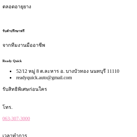
ตลอดอายุยาง
รับคำปรึกษาฟรี
จากทีมงานมืออาชีพ
Ready Quick
52/12 หมู่ 8 ต.ละหาร อ. บางบัวทอง นนทบุรี 11110
readyquick.auto@gmail.com
รับสิทธิพิเศษก่อนใคร
โทร.
063-307-3000
เวลาทำการ