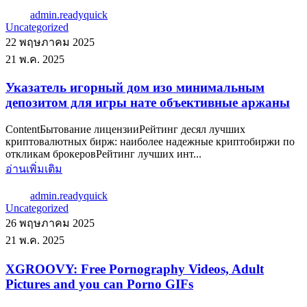
admin.readyquick
Uncategorized
22 พฤษภาคม 2025
21 พ.ค. 2025
Указатель игорный дом изо минимальным
депозитом для игры нате объективные аржаны
ContentБытование лицензииРейтинг десял лучших
криптовалютных бирж: наиболее надежные криптобиржи по
откликам брокеровРейтинг лучших инт...
อ่านเพิ่มเติม
admin.readyquick
Uncategorized
26 พฤษภาคม 2025
21 พ.ค. 2025
XGROOVY: Free Pornography Videos, Adult
Pictures and you can Porno GIFs