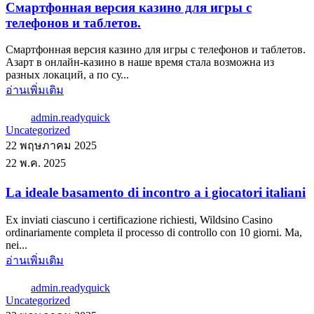
Смартфонная версия казино для игры с
телефонов и таблетов.
Смартфонная версия казино для игры с телефонов и таблетов.
Азарт в онлайн-казино в наше время стала возможна из
разных локаций, а по су...
อ่านเพิ่มเติม
admin.readyquick
Uncategorized
22 พฤษภาคม 2025
22 พ.ค. 2025
La ideale basamento di incontro a i giocatori italiani
Ex inviati ciascuno i certificazione richiesti, Wildsino Casino
ordinariamente completa il processo di controllo con 10 giorni. Ma,
nei...
อ่านเพิ่มเติม
admin.readyquick
Uncategorized