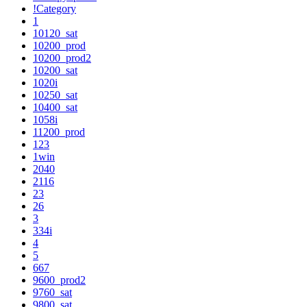
!Category
1
10120_sat
10200_prod
10200_prod2
10200_sat
1020i
10250_sat
10400_sat
1058i
11200_prod
123
1win
2040
2116
23
26
3
334i
4
5
667
9600_prod2
9760_sat
9800_sat