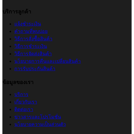
บริการลูกค้า
แจ้งชำระเงิน
คำถามที่พบบ่อย
วิธีการสั่งซื้อสินค้า
วิธีการชำระเงิน
วิธีการจัดส่งสินค้า
นโยบายการคืนและเปลี่ยนสินค้า
การรับประกันสินค้า
ข้อมูลของเรา
บริการ
เกี่ยวกับเรา
ติดต่อเรา
ข่าวสารและโปรโมชั่น
นโยบายความเป็นส่วนตัว