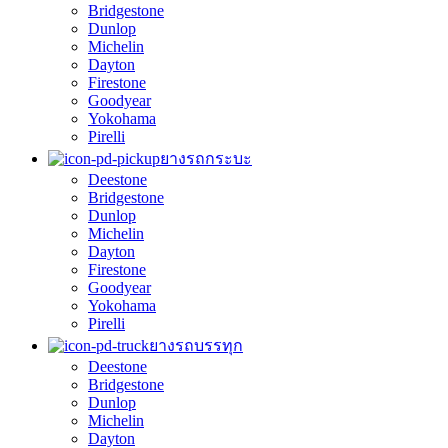
Bridgestone
Dunlop
Michelin
Dayton
Firestone
Goodyear
Yokohama
Pirelli
ยางรถกระบะ
Deestone
Bridgestone
Dunlop
Michelin
Dayton
Firestone
Goodyear
Yokohama
Pirelli
ยางรถบรรทุก
Deestone
Bridgestone
Dunlop
Michelin
Dayton