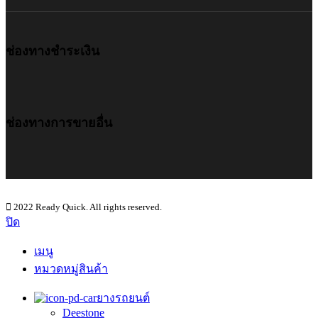
ช่องทางชำระเงิน
ช่องทางการขายอื่น
2022 Ready Quick. All rights reserved.
ปิด
เมนู
หมวดหมู่สินค้า
ยางรถยนต์
Deestone