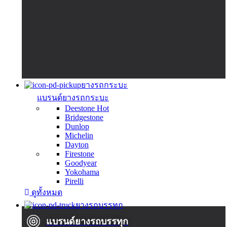
ยางรถกระบะ
แบรนด์ยางรถกระบะ
Deestone
Hot
Bridgestone
Dunlop
Michelin
Dayton
Firestone
Goodyear
Yokohama
Pirelli
ดูทั้งหมด
ยางรถบรรทุก
แบรนด์ยางรถบรรทุก