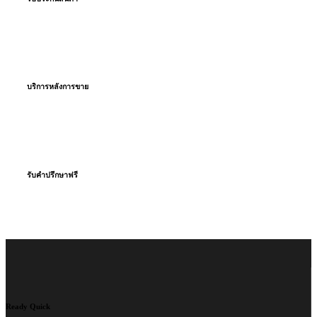
โดยตรงจากโรงงานผู้ผลิต
บริการหลังการขาย
ตลอดอายุยาง
รับคำปรึกษาฟรี
จากทีมงานมืออาชีพ
Ready Quick