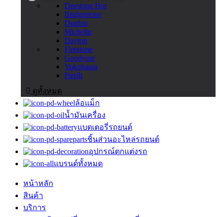
Deestone
Hot
Bridgestone
Dunlop
Michelin
Dayton
Firestone
Goodyear
Yokohama
Pirelli
ดูทั้งหมด
ล้อแม็ก
น้ำมันเครื่อง
แบตเตอรี่รถยนต์
ชิ้นส่วนอะไหล่รถยนต์
อุปกรณ์ตกแต่งรถ
แบรนด์ทั้งหมด
หน้าหลัก
สินค้า
บริการ