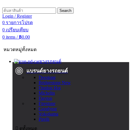
Search
Login / Register
0
รายการโปรด
0
เปรียบเทียบ
0
items
/
฿
0.00
หมวดหมู่ทั้งหมด
ยางรถยนต์
แบรนด์ยางรถยนต์
Deestone
Bridgestone
New
Dunlop
Hot
Michelin
Dayton
Firestone
Goodyear
Yokohama
Pirelli
ดูทั้งหมด