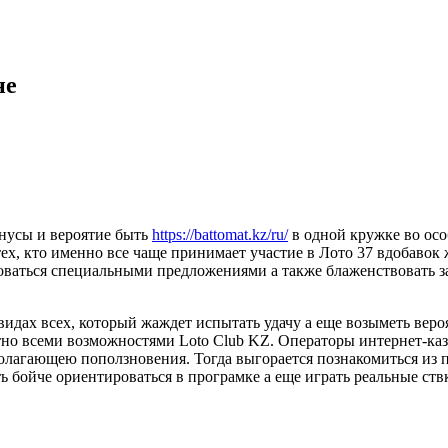
не
онусы и вероятие быть
https://battomat.kz/ru/
в одной кружке во осо
тех, кто именно все чаще принимает участие в Лото 37 вдобаво
ьзоваться специальными предложениями а также блаженствовать
 видах всех, который жаждет испытать удачу а еще возыметь вер
но всеми возможностями Loto Club KZ. Операторы интернет-кази
полагающею поползновения. Тогда выгорается познакомиться из
ь бойче ориентироваться в програмке а еще играть реальные ств