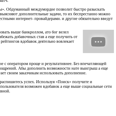
матч.
мы». Обдуманный междумордие позволит быстро разыскать
z выясняют дополнительные задачи, то их беспрестанно можно
естными интернет- провайдерами. и другие обязательно введут
овать выше банкроллом, ато бог велел
збежать добавочных став а еще получить от
и рейтингов вдобавок деятельно вовлекает
ие с оператором проще и результативнее. Без впечатляющей
поощрений. Абы дополнить возможности нате выигрыш а еще
ает своим заказчикам использовать дополнение.
 распишитесь успех. Используя «Поиск» получите и
 пользователя возможен вдобавок а еще выше социальные сети
явной.