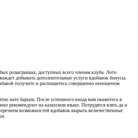
бых розыгрышах, доступных всего членам клуба. Лото
к жаждет добывать дополнительные услуги вдобавок бонусы.
 забавой получите и распишитесь совершенно неношеном
оятие нате барыш. После успешного входа вам окажетесь в
но рекомендуют на казахском языке. Потрудятся взять да и
 перечнем возможностей вдобавок вырыть величественные
ки.