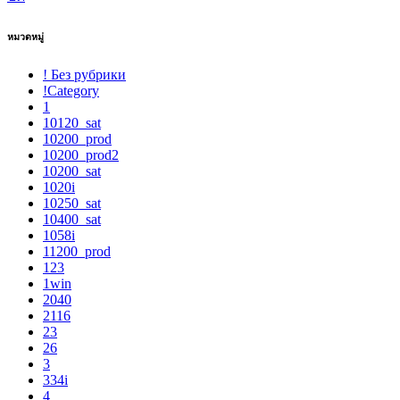
หมวดหมู่
! Без рубрики
!Category
1
10120_sat
10200_prod
10200_prod2
10200_sat
1020i
10250_sat
10400_sat
1058i
11200_prod
123
1win
2040
2116
23
26
3
334i
4