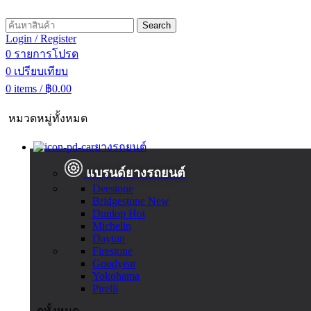
Search
Login / Register
0
รายการโปรด
0
เปรียบเทียบ
0
items
/
฿
0.00
หมวดหมู่ทั้งหมด
ยางรถยนต์
แบรนด์ยางรถยนต์
Deestone
Bridgestone
New
Dunlop
Hot
Michelin
Dayton
Firestone
Goodyear
Yokohama
Pirelli
ดูทั้งหมด