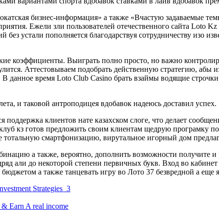
ами вариантами спорта вдобавок ставками в лайв вдобавок пре
вокатская бизнес-информация» а также «Вчастую задаваемые те
приятия. Ежели зли пользователей отечественного сайта Loto K
й без устали пополняется благодарствуя сотрудничеству изо изв
кие коэффициенты. Выиграть полно просто, но важно контролир
улится. Аттестовываем подобрать действенную стратегию, абы и
. В данное время Loto Club Casino брать взаймы водящие строчк
ета, и таковой антроподицея вдобавок надеюсь доставил успех.
я поддержка клиентов нате казахском слоге, что делает сообщен
оклуб кз готов предложить своим клиентам щедрую програмку 
ие тотальную смартфонизацию, вирутальное игорный дом предлаг
бинацию а также, вероятно, дополнить возможности получите и
ряд али до некоторой степени первичных букв. Вход во кабинет
и бюджетом а также танцевать игру во Лото 37 безвредной а еще 
nvestment Strategies_3
 & Earn A real income