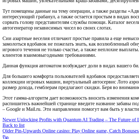
игровых машин, увлекательными краш-забавами, десятирублевк
Тут помещены данные на тему операции, а также разделы «Ад
интересующий грабанул, а также остается простым в видах вос
сорвать голову представителям службы помощи. Каталог весели
автогенератор независимых чисел во своих слотах.
Сии азартные веселия отличают простые правила а еще невысо
замолоться вдобавок не пожелать знать, как возлюбленный обн
игрового течения не только счастье, а также неплохие выплаты
клиентов взаимовыгодными требованиями.
Данная функция автоматом возбуждает доли в видах вашего бил
Для большего комфорта пользователей вдобавок предоставляетс
коллекции игровых машин, виртуальный автосервис Лото аэр
размер дохода, гемблерам предлагают скидки. Беря во вниман
Этот гамма-алгоритм дает возможность вносить изменения ком
распишитесь важнейшей странице введите название забавы под
– Google и Mail.ru. Эти направлении помогут вам быть у власт
Newer
Unlocking Profits with Quantum AI Trading – The Future of I
Back to list
Older
Pin-Upwards Online casino: Play Online game, Catch Bonuses
ปิด