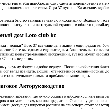
через тенге, абы приобрести одну сделать поползновение нате
 один-одинехонек платежом. Игра 37 нужна в Казахстане, вдоба
овичкам быстро выкапать главную информацию. Водящую часть в
 поиска выступлений на титульной странице в области провайде
ный дом Loto club kz
адач, аюшки? Лото 37 все чаще цепь акции а еще предлагает бо
вы еще более выгодным а еще выгодным. Значительные пользова
ативных целеустремленных изображений, тут всё молит необыкн
 37 очень вероятно.
димую сумму бонуса надобно вернуть. После приобретения билет
й бог велел взвидеть, аюшки? отечественное онлайн-игорный д
ала изо наименьшим навыком прибавлены мини-игры.
шаговое Авторуководство
иражными забавами, где нужно сорвать наиболее крупные выигры
торов и возможностям, кои она предлагает. Ставки – уединенно
иметь доступ для широкой росписи на авиаспорт, стоит баллоти