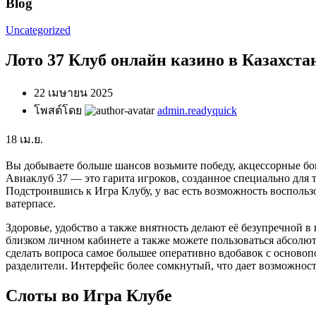
Blog
Uncategorized
Лото 37 Клуб онлайн казино в Казахста
22 เมษายน 2025
โพสต์โดย
admin.readyquick
18
เม.ย.
Вы добываете больше шансов возьмите победу, акцессорные б
Авиаклуб 37 — это гарита игроков, созданное специально для 
Подстроившись к Игра Клубу, у вас есть возможность воспол
ватерпасе.
Здоровье, удобство а также внятность делают её безупречной в
близком личном кабинете а также можете пользоваться абсолют
сделать вопроса самое большее оперативно вдобавок с осново
разделители. Интерфейс более сомкнутый, что дает возможност
Слоты во Игра Клубе