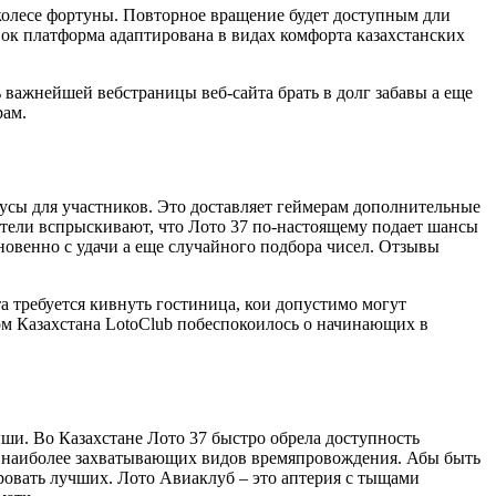
 колесе фортуны. Повторное вращение будет доступным дли
вок платформа адаптирована в видах комфорта казахстанских
ажнейшей вебстраницы веб-сайта брать в долг забавы а еще
рам.
нусы для участников. Это доставляет геймерам дополнительные
тели вспрыскивают, что Лото 37 по-настоящему подает шансы
овенно с удачи а еще случайного подбора чисел. Отзывы
а требуется кивнуть гостиница, кои допустимо могут
ом Казахстана LotoClub побеспокоилось о начинающих в
ши. Во Казахстане Лото 37 быстро обрела доступность
 из наиболее захватывающих видов времяпровождения. Абы быть
ровать лучших. Лото Авиаклуб – это аптерия с тыщами