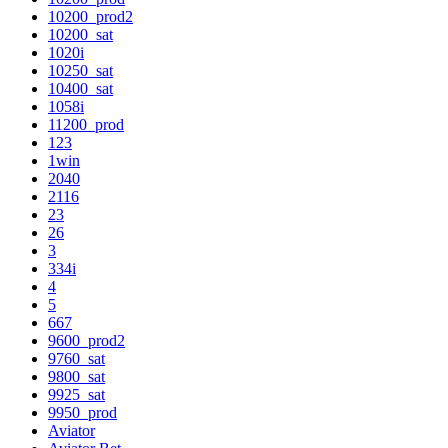
10200_prod2
10200_sat
1020i
10250_sat
10400_sat
1058i
11200_prod
123
1win
2040
2116
23
26
3
334i
4
5
667
9600_prod2
9760_sat
9800_sat
9925_sat
9950_prod
Aviator