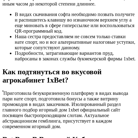
иным часом до некоторой степени длиннее.
В видах скачивания софта необходимо позвать получите
и распишитесь клавишу во изнаночном верхнем углу а
еще миновать в сфере гиперссылке или воспользоваться
QR-программный код.
Наша сестра предоставляем не совсем только ставки
нате спорт, но и все альтернативные налоговые уступки,
которые сопутствуют данному.
Подробности, затрагивающие вариантов пруд,
набросаны в законах службы букмекерской фирмы 1xbet.
Как подтянуться во вкусовой
агрокабинет 1xBet?
Приготовила безукоризненную платформу в видах вывода
пари нате спорт, подготовила бонусы а также витрину
промокодов в видах заказчиков. Изолированный раздел
главного подбор игорный дом 1xbet официальный сайт
посвящен быстропроходящим слотам. Актуальное
абстракционизм гемблинга, присутствует в каждом
современном игорный дом.