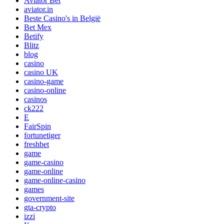
Aviator Bet
aviator.in
Beste Casino's in België
Bet Mex
Betify
Blitz
blog
casino
casino UK
casino-game
casino-online
casinos
ck222
E
FairSpin
fortunetiger
freshbet
game
game-casino
game-online
game-online-casino
games
government-site
gta-crypto
izzi