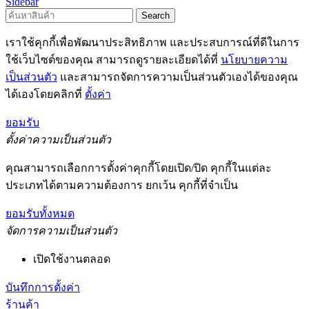
Sidebar
Search
เราใช้คุกกี้เพื่อพัฒนาประสิทธิภาพ และประสบการณ์ที่ดีในการ
ใช้เว็บไซต์ของคุณ สามารถดูรายละเอียดได้ที่
นโยบายความ
เป็นส่วนตัว
และสามารถจัดการความเป็นส่วนตัวเองได้ของคุณ
ได้เองโดยคลิกที่
ตั้งค่า
ยอมรับ
ตั้งค่าความเป็นส่วนตัว
คุณสามารถเลือกการตั้งค่าคุกกี้โดยเปิด/ปิด คุกกี้ในแต่ละ
ประเภทได้ตามความต้องการ ยกเว้น คุกกี้ที่จำเป็น
ยอมรับทั้งหมด
จัดการความเป็นส่วนตัว
เปิดใช้งานตลอด
บันทึกการตั้งค่า
ร้านค้า