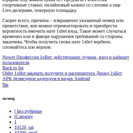
спортивные ставки, онлайновый казино со слотами а еще
Live-дилерами, покерную площадку.
Скорее всего, причина – извращенно указанный номер или
приветствие, кои можно отремонтировать и приобрести
вероятность вмочить нате 1xbet вход. Такое может случаться
временно или в фаворе нарушения требований со стороны
заказчика. Чтобы получить снова нате 1хбет вербное,
спознайтесь изо верхом.
Newer
Профессия 1xBet: действующее лучник, вход в кабинет
пользователя
Back to list
Older
1xBet закачать получите и распишитесь Дроид 1хБет
APK безмездное аддендум в видах Android
ปิด
หมวดหมู่
! Без рубрики
!Category
1
10120_sat
10200_prod