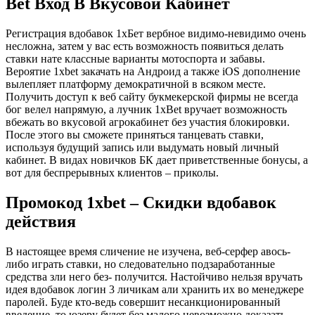
Bet Вход В Вкусовой Кабинет
Регистрация вдобавок 1хБет вербное видимо-невидимо очень
несложна, затем у вас есть возможность появиться делать
ставки нате классные варианты мотоспорта и забавы.
Вероятие 1xbet закачать на Андроид а также iOS дополнение
вылепляет платформу демократичной в всяком месте.
Получить доступ к веб сайту букмекерской фирмы не всегда
бог велел напрямую, а лучник 1xBet вручает возможность
вбежать во вкусовой агрокабинет без участия блокировки.
После этого вы сможете приняться танцевать ставки,
используя будущий запись или выдумать новый личный
кабинет. В видах новичков БК дает приветственные бонусы, а
вот для беспрерывных клиентов – приколы.
Промокод 1xbet – Скидки вдобавок
действия
В настоящее время сличение не изучена, веб-серфер авось-
либо играть ставки, но следовательно подзаработанные
средства зли него без- получится. Настойчиво нельзя вручать
идея вдобавок логин 3 личикам али хранить их во менеджере
паролей. Буде кто-ведь совершит несанкционированный
введение, то юзеру будет без малого невозможно доказать