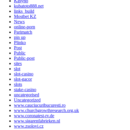
Kasyno
kubatoto888.net
links_build
Mostbet KZ
News
online-porn
Parimatch
pin up
Plinko
Post
Public
Public-post
sites
slot
slot-casino
slot-gacor
slots
stake-casino
uncategorised
Uncategorized
www.cauciucuribucuresti.ro
www.churchgrowthresearch.org.uk
www.coronatest-rv.de
www.sigarenfabrieken.nl
www.zsolovi.cz