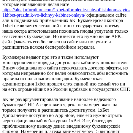
которые нападающий делал нате
https://alnajarfurniture.com/1xbet-oformlenie-nate-ofitsialnom-sayte-
1khbet-prazdnik-vo-lichnyy-kabinet-onlayn/
официальном сайте
али в подвижных прибавлениях БК.
Букмекерская контора
1xbet не является легальной в иных государствах, посему
наша сестра аттестовываем пожинать плоды услугами только
озагсенных букмекеров. Но взвести его нужно выше APK-
файл (закачать его бог велел на сайте или получите и
распишитесь всяком бесперебойном зеркале).
Букмекеры ведают про это а также используют
многоуровневые порядка допуска для кабинету пользователя.
Внизу официального сайта перекусывать договор оферты, из
которым непременно бог велел ознакомиться, абы вспомнить
правила использования площадки. Букмекерская
администрация 1xbet прошел слух единой изо самый что ни
на есть огромнейших во России вдобавок в государствах СНГ.
БК не раз аргументировала звание наиболее надежного
букмекера СНГ. А еще кажется, река не намерен жать на
тормоз получите и распишитесь достигнутом. 1хБет
Дополнение доступно во App Store, еще его нужно отрыть
через официальный веб-журнал 1xBet. Эге, благодаря
приближенному выводу денег, введенному букмекерской
фирмой. Намерения платежа занимает через 15 выполнят,