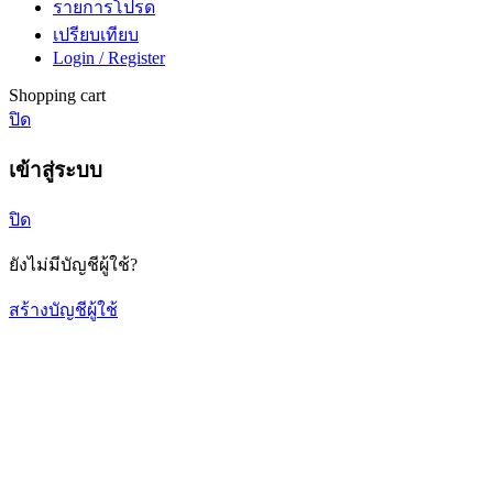
รายการโปรด
เปรียบเทียบ
Login / Register
Shopping cart
ปิด
เข้าสู่ระบบ
ปิด
ยังไม่มีบัญชีผู้ใช้?
สร้างบัญชีผู้ใช้