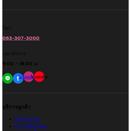
โทร.
063-307-3000
เวลาทำการ
9:00 - 18.00 น.
Instagram
Youtube
บริการลูกค้า
แจ้งชำระเงิน
คำถามที่พบบ่อย