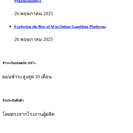
Penanganannya
26 พฤษภาคม 2025
Exploring the Rise of AI in Online Gambling Platforms
26 พฤษภาคม 2025
ชำระเงินปลอดภัย 100%
ผ่อนชำระสูงสุด 10 เดือน
รับประกันสินค้า
โดยตรงจากโรงงานผู้ผลิต