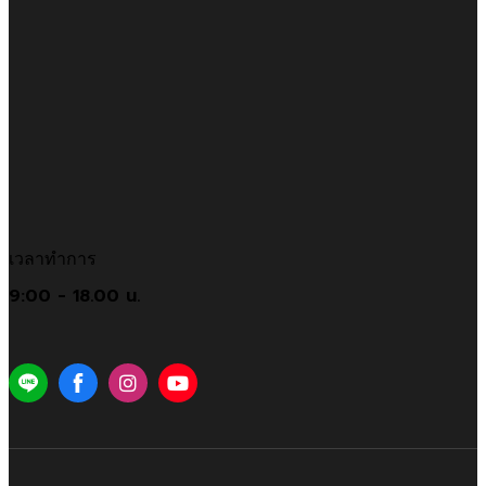
เวลาทำการ
9:00 - 18.00 น.