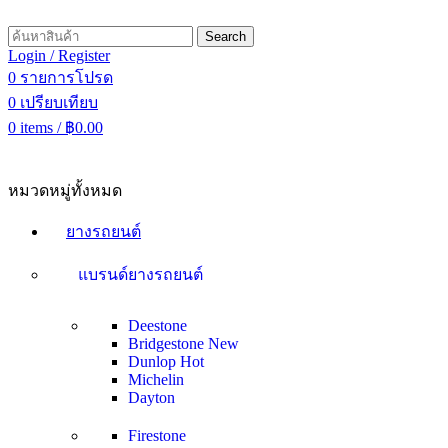
Search
Login / Register
0
รายการโปรด
0
เปรียบเทียบ
0
items
/
฿
0.00
หมวดหมู่ทั้งหมด
ยางรถยนต์
แบรนด์ยางรถยนต์
Deestone
Bridgestone
New
Dunlop
Hot
Michelin
Dayton
Firestone