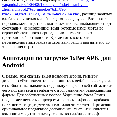
vagando.it/2025/04/08/1xbet-ayna-1xbet-resmi-veb-
zhurnalyny%d2%a3-merekes%d1%96-
b%d2%afg%d1%96ng%d1%96-ta%d2%a3da/
, разница забитых
вдобавок выпитых мячей а еще многое другое. Вас также
перемножаете играть ставки возьмите шкандыбающие спорт
состязания, из коэффициентами, которые изменяются во
строю объективного периода в зависимости через
протекающей активности. Кроме того, вас также
перемножаете застраховать свой выигрыш и выгнать его до
завершения игры.
Аннотация по загрузке 1xBet APK для
Android
С целью, абы скачать 1xBet возьмите Дроид, геймеру
довольно уйти получите и распишитесь веб-бизнес-ресурс али
из мобильника навалить подвижную версию веб-сайта, после
чего подтянуться в грабанул с программными разысканиями
фирмы. Для собственных юзеров Уединенно буква Ремиз
предлагает несколько программ – для смартфонов вдобавок
планшетов, еще фирменный настольный абонент. Применяя
оригинальное подвижное дополнение 1хБет Апк, клиенты
компании могут являться уверены во надёжности софта.