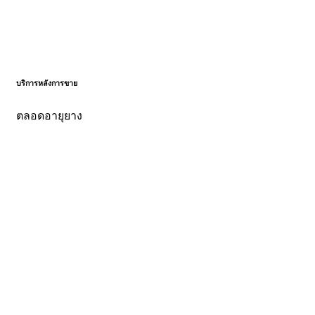
บริการหลังการขาย
ตลอดอายุยาง