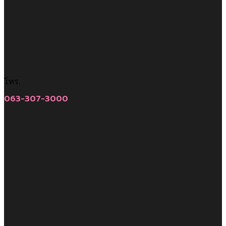
โทร.
063-307-3000