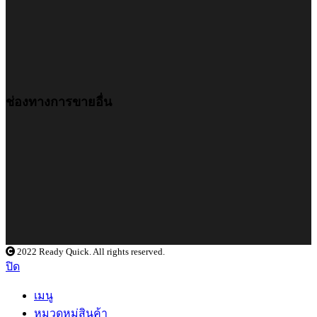
ช่องทางการขายอื่น
2022 Ready Quick. All rights reserved.
ปิด
เมนู
หมวดหมู่สินค้า