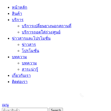
หน้าหลัก
สินค้า
บริการ
บริการเปลี่ยนยางนอกสถานที่
บริการถอดใส่ถ่วง/ศูนย์
ข่าวสารและโปรโมชั่น
ข่าวสาร
โปรโมชั่น
บทความ
บทความ
สาระน่ารู้
เกี่ยวกับเรา
ติดต่อเรา
เมนู
Search