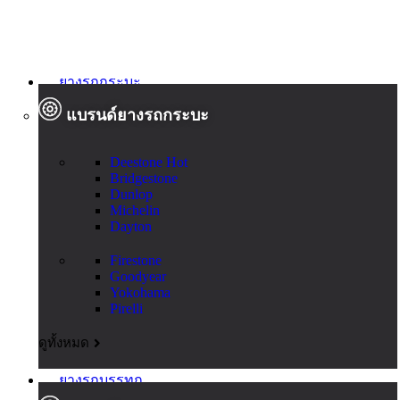
ยางรถกระบะ
แบรนด์ยางรถกระบะ
Deestone
Hot
Bridgestone
Dunlop
Michelin
Dayton
Firestone
Goodyear
Yokohama
Pirelli
ดูทั้งหมด
ยางรถบรรทุก