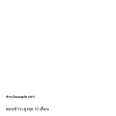
ชำระเงินปลอดภัย 100%
ผ่อนชำระสูงสุด 10 เดือน