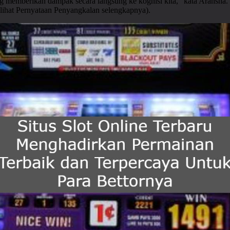
ng memberikan dampak secara langsung ke kognisi kita,” kata Aransha
(lihat Pernyataan Penyangkalan selengkapnya).