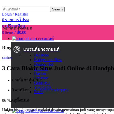
Search
Login / Register
0
รายการโปรด
0
เปรียบเทียบ
หมวดหมู่ทั้งหมด
0
items
/
฿
0.00
ยางรถยนต์
Blog
แบรนด์ยางรถยนต์
Deestone
casino
Bridgestone
New
Dunlop
Hot
3 Cara Blokir Situs Judi Online di Handp
Michelin
Dayton
Firestone
6 พฤษภาคม 2025
Goodyear
Yokohama
โพสต์โดย
admin.readyquick
Pirelli
ดูทั้งหมด
06
พ.ค.
Hal itu bisa ditengarai melalui desain permainan judi yang menyerup
ยางรถกระบะ