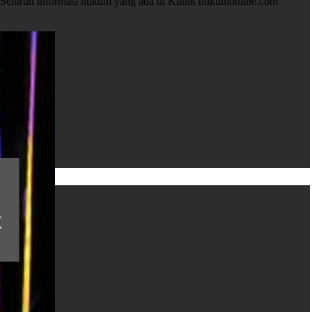
. Seluruh informasi hukum yang ada di Klinik hukumonline.com