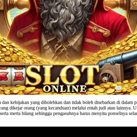
dan kebijakan yang dibolehkan dan tidak boleh disebarkan di dalam p
 dikejar orang (yang kecanduan) melalui entah judi atau lainnya. Un
serta merta hilang sehingga pengasuhnya harus menyita ponselnya selam