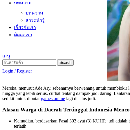
บทความ
บทความ
สาระน่ารู้
เกี่ยวกับเรา
ติดต่อเรา
เมนู
Search
Login / Register
Mereka, menurut Ade Ary, sebenarnya berwenang untuk memblokir laman
hingga yang lebih serius, curhat tentang dampak judi daring. Lantara
sedikit untuk diputar
games online
lagi di situs judi.
Alasan Warga di Daerah Tertinggal Indonesia Menco
Kemudian, berdasarkan Pasal 303 ayat (3) KUHP, judi adalah
terlatih.