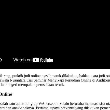
rang, praktik judi online masih marak dilakukan, bahkan cara judi onli
 Nawala Nusantara usai Seminar Menyikapi Perjudian Online di Auditor
di luar negeri merupakan perusahaan resmi.
Online
alah satu admin di grup WA tersebut. Selain berusaha melunasi sisa ut
tri dan anak-anaknya. Pertama, upaya preventif yang dilakukan pemeri