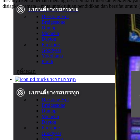
misalnya ketika pemain menang besar. Sudah diberikan efek-efek ya
disiapkan semata – mata untuk tujuan pendidikan dan bersifat umum 
แบรนด์ยางรถกระบะ
Deestone
Hot
Bridgestone
Dunlop
Michelin
Dayton
Firestone
Goodyear
Yokohama
Pirelli
ดูทั้งหมด
ยางรถบรรทุก
แบรนด์ยางรถบรรทุก
Deestone
Hot
Bridgestone
Dunlop
Michelin
Dayton
Firestone
Goodyear
Yokohama