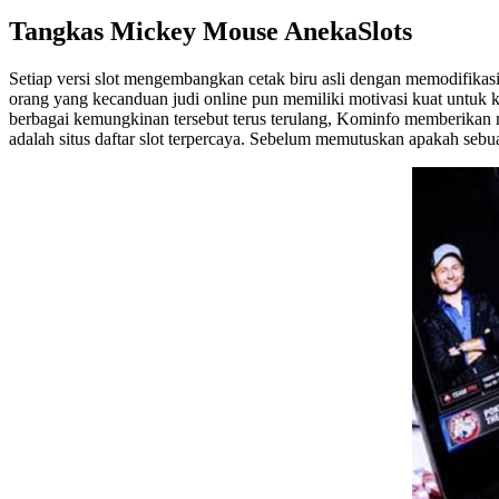
Tangkas Mickey Mouse AnekaSlots
Setiap versi slot mengembangkan cetak biru asli dengan memodifikas
orang yang kecanduan judi online pun memiliki motivasi kuat untuk 
berbagai kemungkinan tersebut terus terulang, Kominfo memberikan m
adalah situs daftar slot terpercaya. Sebelum memutuskan apakah sebua