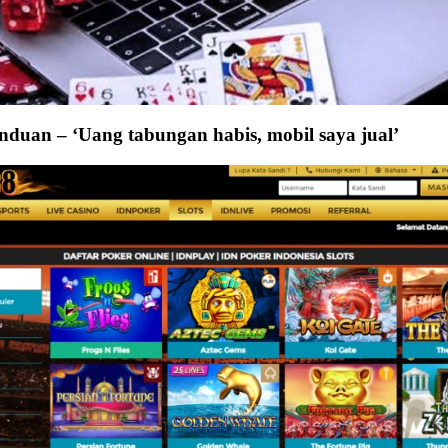
anduan – ‘Uang tabungan habis, mobil saya jual’