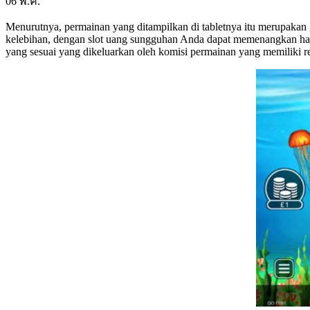
06
พ.ค.
Menurutnya, permainan yang ditampilkan di tabletnya itu merupakan
kelebihan, dengan slot uang sungguhan Anda dapat memenangkan had
yang sesuai yang dikeluarkan oleh komisi permainan yang memiliki re