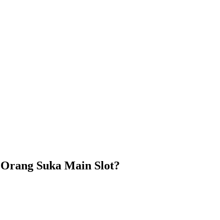
 Orang Suka Main Slot?