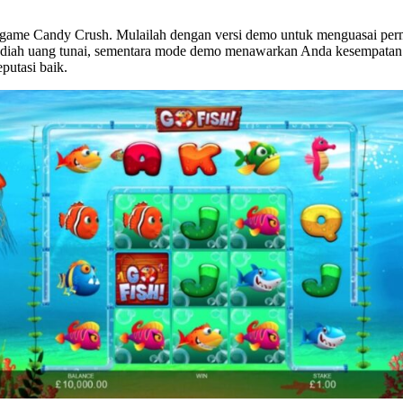
 game Candy Crush. Mulailah dengan versi demo untuk menguasai perma
iah uang tunai, sementara mode demo menawarkan Anda kesempatan un
putasi baik.