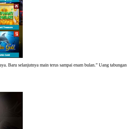
 saya. Baru selanjutnya main terus sampai enam bulan.” Uang tabungan