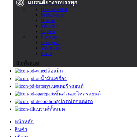
แบรนด์ยางรถบรรทุก
Deestone
Hot
Bridgestone
Dunlop
Michelin
Dayton
Firestone
Goodyear
Yokohama
Pirelli
ดูทั้งหมด
ล้อแม็ก
น้ำมันเครื่อง
แบตเตอรี่รถยนต์
ชิ้นส่วนอะไหล่รถยนต์
อุปกรณ์ตกแต่งรถ
แบรนด์ทั้งหมด
หน้าหลัก
สินค้า
บริการ