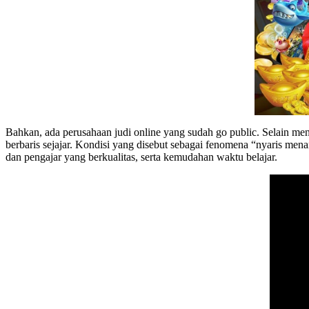
Bahkan, ada perusahaan judi online yang sudah go public. Selain men
berbaris sejajar. Kondisi yang disebut sebagai fenomena “nyaris men
dan pengajar yang berkualitas, serta kemudahan waktu belajar.