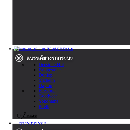
ยางรถกระบะ
แบรนด์ยางรถกระบะ
Deestone
Hot
Bridgestone
Dunlop
Michelin
Dayton
Firestone
Goodyear
Yokohama
Pirelli
ดูทั้งหมด
ยางรถบรรทุก