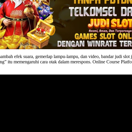
ambah efek suara, gemerlap lampu-lampu, dan video, bandar judi slot j
ang” itu memengaruhi cara otak dalam merespons. Online Course Platfor