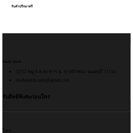
รับคำปรึกษาฟรี
จากทีมงานมืออาชีพ
Ready Quick
52/12 หมู่ 8 ต.ละหาร อ. บางบัวทอง นนทบุรี 11110
readyquick.auto@gmail.com
รับสิทธิพิเศษก่อนใคร
โทร.