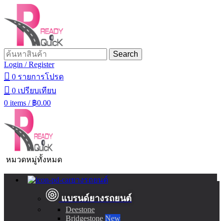
Search
Login / Register
0
รายการโปรด
0
เปรียบเทียบ
0
items
/
฿
0.00
หมวดหมู่ทั้งหมด
ยางรถยนต์
แบรนด์ยางรถยนต์
Deestone
Bridgestone
New