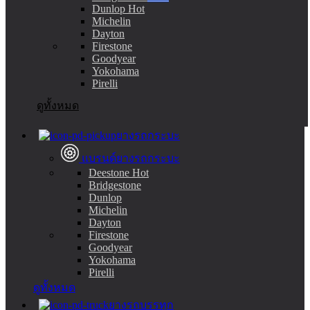
Dunlop
Hot
Michelin
Dayton
Firestone
Goodyear
Yokohama
Pirelli
ดูทั้งหมด
ยางรถกระบะ
แบรนด์ยางรถกระบะ
Deestone
Hot
Bridgestone
Dunlop
Michelin
Dayton
Firestone
Goodyear
Yokohama
Pirelli
ดูทั้งหมด
ยางรถบรรทุก