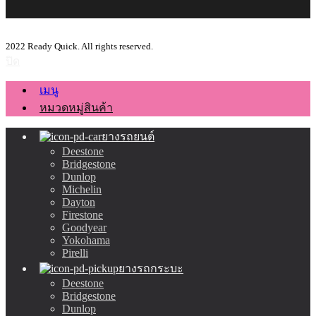
2022 Ready Quick. All rights reserved.
ปิด
เมนู
หมวดหมู่สินค้า
ยางรถยนต์
Deestone
Bridgestone
Dunlop
Michelin
Dayton
Firestone
Goodyear
Yokohama
Pirelli
ยางรถกระบะ
Deestone
Bridgestone
Dunlop