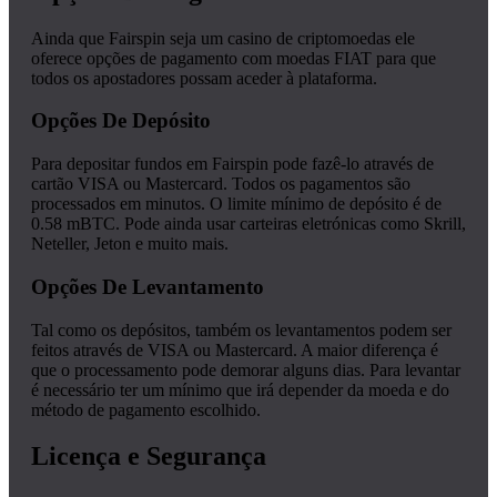
Ainda que Fairspin seja um casino de criptomoedas ele
oferece opções de pagamento com moedas FIAT para que
todos os apostadores possam aceder à plataforma.
Opções De Depósito
Para depositar fundos em Fairspin pode fazê-lo através de
cartão VISA ou Mastercard. Todos os pagamentos são
processados em minutos. O limite mínimo de depósito é de
0.58 mBTC. Pode ainda usar carteiras eletrónicas como Skrill,
Neteller, Jeton e muito mais.
Opções De Levantamento
Tal como os depósitos, também os levantamentos podem ser
feitos através de VISA ou Mastercard. A maior diferença é
que o processamento pode demorar alguns dias. Para levantar
é necessário ter um mínimo que irá depender da moeda e do
método de pagamento escolhido.
Licença e Segurança