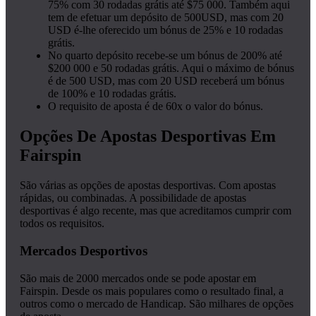
75% com 30 rodadas grátis até $75 000. Também aqui
tem de efetuar um depósito de 500USD, mas com 20
USD é-lhe oferecido um bónus de 25% e 10 rodadas
grátis.
No quarto depósito recebe-se um bónus de 200% até
$200 000 e 50 rodadas grátis. Aqui o máximo de bónus
é de 500 USD, mas com 20 USD receberá um bónus
de 100% e 10 rodadas grátis.
O requisito de aposta é de 60x o valor do bónus.
Opções De Apostas Desportivas Em
Fairspin
São várias as opções de apostas desportivas. Com apostas
rápidas, ou combinadas. A possibilidade de apostas
desportivas é algo recente, mas que acreditamos cumprir com
todos os requisitos.
Mercados Desportivos
São mais de 2000 mercados onde se pode apostar em
Fairspin. Desde os mais populares como o resultado final, a
outros como o mercado de Handicap. São milhares de opções