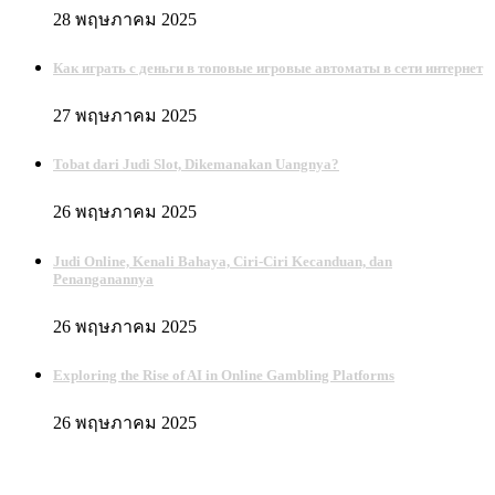
28 พฤษภาคม 2025
Как играть с деньги в топовые игровые автоматы в сети интернет
27 พฤษภาคม 2025
Tobat dari Judi Slot, Dikemanakan Uangnya?
26 พฤษภาคม 2025
Judi Online, Kenali Bahaya, Ciri-Ciri Kecanduan, dan
Penanganannya
26 พฤษภาคม 2025
Exploring the Rise of AI in Online Gambling Platforms
26 พฤษภาคม 2025