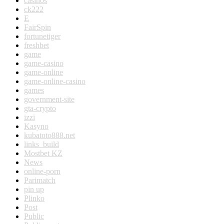
casinos
ck222
E
FairSpin
fortunetiger
freshbet
game
game-casino
game-online
game-online-casino
games
government-site
gta-crypto
izzi
Kasyno
kubatoto888.net
links_build
Mostbet KZ
News
online-porn
Parimatch
pin up
Plinko
Post
Public