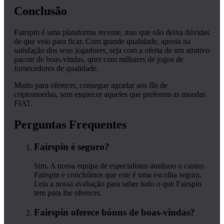
Conclusão
Fairspin é uma plataforma recente, mas que não deixa dúvidas
de que veio para ficar. Com grande qualidade, aposta na
satisfação dos seus jogadores, seja com a oferta de um atrativo
pacote de boas-vindas, quer com milhares de jogos de
fornecedores de qualidade.
Muito para oferecer, consegue agradar aos fãs de
criptomoedas, sem esquecer aqueles que preferem as moedas
FIAT.
Perguntas Frequentes
Fairspin é seguro?
Sim. A nossa equipa de especialistas analisou o casino
Fairspin e concluímos que este é uma escolha segura.
Leia a nossa avaliação para saber tudo o que Fairspin
tem para lhe oferecer.
Fairspin oferece bónus de boas-vindas?