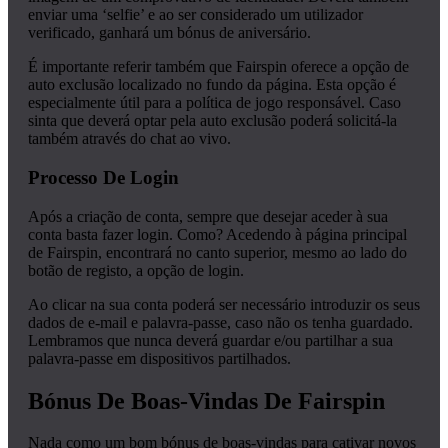
enviar uma ‘selfie’ e ao ser considerado um utilizador
verificado, ganhará um bónus de aniversário.
É importante referir também que Fairspin oferece a opção de
auto exclusão localizado no fundo da página. Esta opção é
especialmente útil para a política de jogo responsável. Caso
sinta que deverá optar pela auto exclusão poderá solicitá-la
também através do chat ao vivo.
Processo De Login
Após a criação de conta, sempre que desejar aceder à sua
conta basta fazer login. Como? Acedendo à página principal
de Fairspin, encontrará no canto superior, mesmo ao lado do
botão de registo, a opção de login.
Ao clicar na sua conta poderá ser necessário introduzir os seus
dados de e-mail e palavra-passe, caso não os tenha guardado.
Lembramos que nunca deverá guardar e/ou partilhar a sua
palavra-passe em dispositivos partilhados.
Bónus De Boas-Vindas De Fairspin
Nada como um bom bónus de boas-vindas para cativar novos