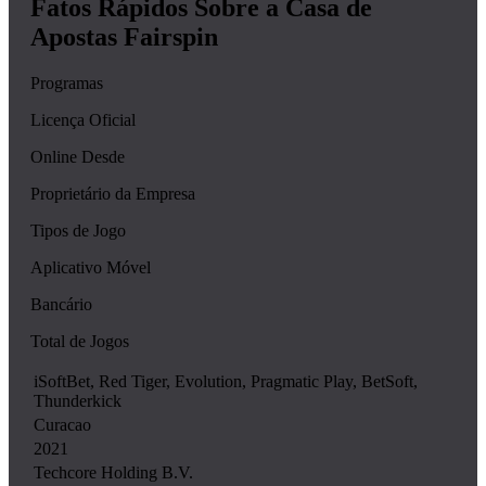
Fatos Rápidos Sobre a Casa de
Apostas Fairspin
Programas
Licença Oficial
Online Desde
Proprietário da Empresa
Tipos de Jogo
Aplicativo Móvel
Bancário
Total de Jogos
iSoftBet, Red Tiger, Evolution, Pragmatic Play, BetSoft,
Thunderkick
Curacao
2021
Techcore Holding B.V.