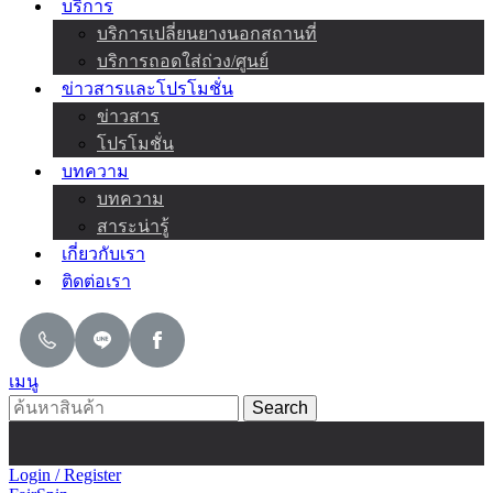
บริการ
บริการเปลี่ยนยางนอกสถานที่
บริการถอดใส่ถ่วง/ศูนย์
ข่าวสารและโปรโมชั่น
ข่าวสาร
โปรโมชั่น
บทความ
บทความ
สาระน่ารู้
เกี่ยวกับเรา
ติดต่อเรา
เมนู
Search
Login / Register