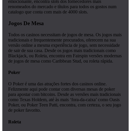
emocionante, encontra slots dos fornecedores mais
renomeados do mercado e títulos para todos os gostos num
catalogo que conta com mais de 4000 slots.
Jogos De Mesa
Todos os casinos necessitam de jogos de mesa. Os jogos mais
tradicionais e frequentemente procurados, oferecem na sua
versão online a mesma experiência de jogo, sem necessidade
de sair de sua casa. Desde os jogos mais tradicionais como
Blackjack, ou Roleta, encontra em Fairspin versões modernas
de jogos de mesa como Caribbean Stud, ou roleta rápida.
Poker
O Poker é uma das atrações fortes dos casinos online.
Felizmente aqui pode contar com diversas mesas de poker
para apostar com bitcoins. Desde as versões mais tradicionais
como Texas Holdem, até às mais ‘fora-da-caixa’ como Oasis
Poker, ou Poker Teen Patti, encontra, com certeza, o seu jogo
de poker favorito.
Roleta