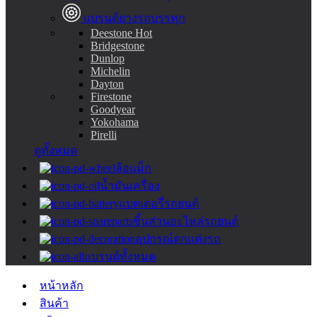
แบรนด์ยางรถบรรทุก
Deestone
Hot
Bridgestone
Dunlop
Michelin
Dayton
Firestone
Goodyear
Yokohama
Pirelli
ดูทั้งหมด
ล้อแม็ก
น้ำมันเครื่อง
แบตเตอรี่รถยนต์
ชิ้นส่วนอะไหล่รถยนต์
อุปกรณ์ตกแต่งรถ
แบรนด์ทั้งหมด
หน้าหลัก
สินค้า