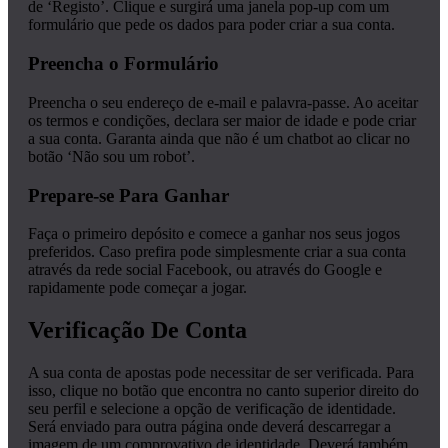
de ‘Registo’. Clique e surgirá uma janela pop-up com um
formulário que pede os dados para poder criar a sua conta.
Preencha o Formulário
Preencha o seu endereço de e-mail e palavra-passe. Ao aceitar
os termos e condições, declara ser maior de idade e pode criar
a sua conta. Garanta ainda que não é um chatbot ao clicar no
botão ‘Não sou um robot’.
Prepare-se Para Ganhar
Faça o primeiro depósito e comece a ganhar nos seus jogos
preferidos. Caso prefira pode simplesmente criar a sua conta
através da rede social Facebook, ou através do Google e
rapidamente pode começar a jogar.
Verificação De Conta
A sua conta de apostas pode necessitar de ser verificada. Para
isso, clique no botão que encontra no canto superior direito do
seu perfil e selecione a opção de verificação de identidade.
Será enviado para outra página onde deverá descarregar a
imagem de um comprovativo de identidade. Deverá também