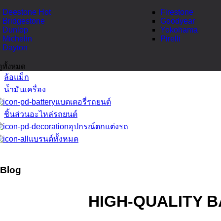
Deestone
Hot
Firestone
Bridgestone
Goodyear
Dunlop
Yokohama
Michelin
Pirelli
Dayton
ดูทั้งหมด
ล้อแม็ก
น้ำมันเครื่อง
แบตเตอรี่รถยนต์
ชิ้นส่วนอะไหล่รถยนต์
อุปกรณ์ตกแต่งรถ
แบรนด์ทั้งหมด
Blog
HIGH-QUALITY 