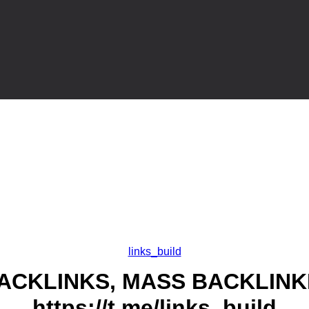
links_build
BACKLINKS, MASS BACKLINK
https://t.me/links_build