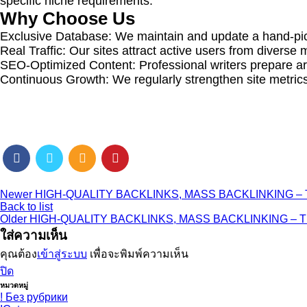
specific niche requirements.
Why Choose Us
Exclusive Database: We maintain and update a hand-pick
Real Traffic: Our sites attract active users from diverse 
SEO-Optimized Content: Professional writers prepare art
Continuous Growth: We regularly strengthen site metrics
Newer
HIGH-QUALITY BACKLINKS, MASS BACKLINKING – TEL
Back to list
Older
HIGH-QUALITY BACKLINKS, MASS BACKLINKING – TELE
ใส่ความเห็น
คุณต้อง
เข้าสู่ระบบ
เพื่อจะพิมพ์ความเห็น
ปิด
หมวดหมู่
! Без рубрики