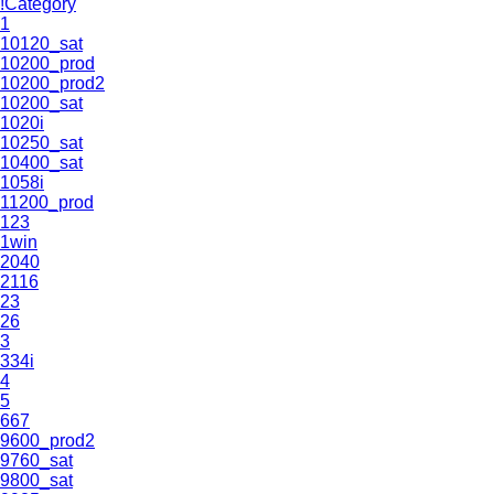
!Category
1
10120_sat
10200_prod
10200_prod2
10200_sat
1020i
10250_sat
10400_sat
1058i
11200_prod
123
1win
2040
2116
23
26
3
334i
4
5
667
9600_prod2
9760_sat
9800_sat