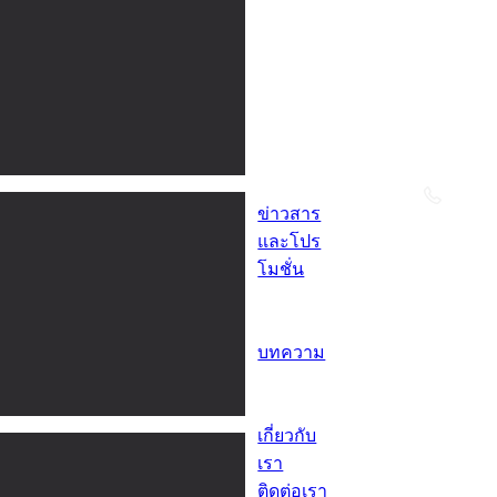
บริการ
เปลี่ยน
ยางนอก
สถานที่
บริการ
ถอดใส่
ถ่วง/ศูนย์
ข่าวสาร
และโปร
โมชั่น
ข่าวสาร
โปรโมชั่น
บทความ
บทความ
สาระน่ารู้
เกี่ยวกับ
เรา
ติดต่อเรา