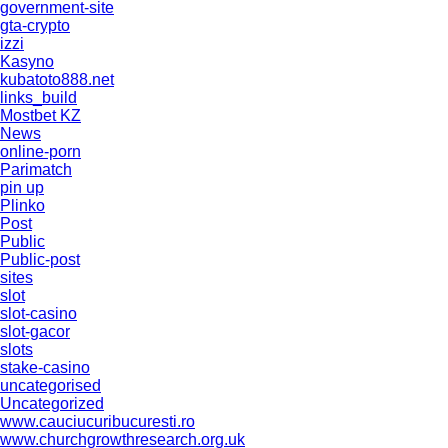
government-site
gta-crypto
izzi
Kasyno
kubatoto888.net
links_build
Mostbet KZ
News
online-porn
Parimatch
pin up
Plinko
Post
Public
Public-post
sites
slot
slot-casino
slot-gacor
slots
stake-casino
uncategorised
Uncategorized
www.cauciucuribucuresti.ro
www.churchgrowthresearch.org.uk