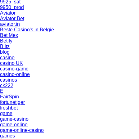
9925_sat
9950_prod
Aviator
Aviator Bet
aviator.in
Beste Casino's in België
Bet Mex
Betify
Blitz
blog
casino
casino UK
casino-game
casino-online
casinos
ck222
E
FairSpin
fortunetiger
freshbet
game
game-casino
game-online
game-online-casino
games