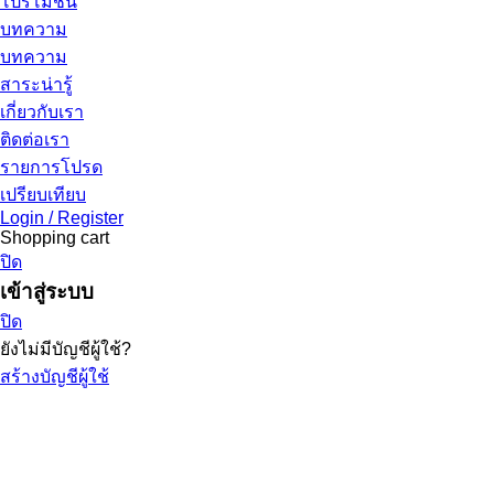
โปรโมชั่น
บทความ
บทความ
สาระน่ารู้
เกี่ยวกับเรา
ติดต่อเรา
รายการโปรด
เปรียบเทียบ
Login / Register
Shopping cart
ปิด
เข้าสู่ระบบ
ปิด
ยังไม่มีบัญชีผู้ใช้?
สร้างบัญชีผู้ใช้