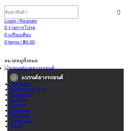
Login / Register
0
รายการโปรด
0
เปรียบเทียบ
0
items
/
฿
0.00
หมวดหมู่ทั้งหมด
ยางรถยนต์
แบรนด์ยางรถยนต์
Deestone
Bridgestone
New
Dunlop
Hot
Michelin
Dayton
Firestone
Goodyear
Yokohama
Pirelli