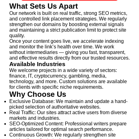
What Sets Us Apart
Our network is built on real traffic, strong SEO metrics,
and controlled link placement strategies. We regularly
strengthen our domains by boosting external signals
and maintaining a strict publication limit to protect site
quality.
Once your content goes live, we accelerate indexing
and monitor the link’s health over time. We work
without intermediaries — giving you fast, transparent,
and effective results directly from our trusted resources.
Available Industries
We welcome projects in a wide variety of sectors:
finance, IT, cryptocurrency, gambling, media,
technology, and more. Custom solutions are available
for clients with specific niche requirements.
Why Choose Us
Exclusive Database: We maintain and update a hand-
picked selection of authoritative websites.
Real Traffic: Our sites attract active users from diverse
markets and industries.
SEO-Optimized Content: Professional writers prepare
articles tailored for optimal search performance.
Continuous Growth: We regularly strengthen site