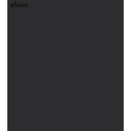
ดูทั้งหมด