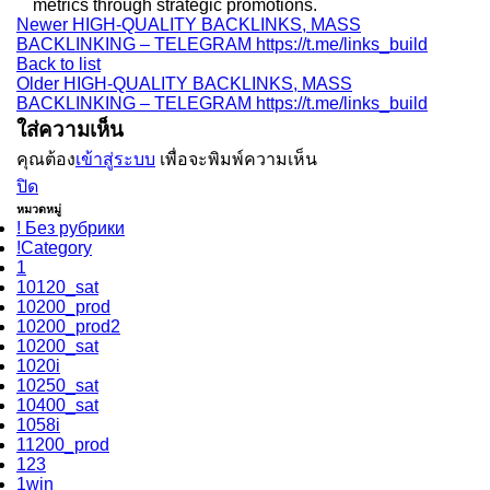
metrics through strategic promotions.
Newer
HIGH-QUALITY BACKLINKS, MASS
BACKLINKING – TELEGRAM https://t.me/links_build
Back to list
Older
HIGH-QUALITY BACKLINKS, MASS
BACKLINKING – TELEGRAM https://t.me/links_build
ใส่ความเห็น
คุณต้อง
เข้าสู่ระบบ
เพื่อจะพิมพ์ความเห็น
ปิด
หมวดหมู่
! Без рубрики
!Category
1
10120_sat
10200_prod
10200_prod2
10200_sat
1020i
10250_sat
10400_sat
1058i
11200_prod
123
1win