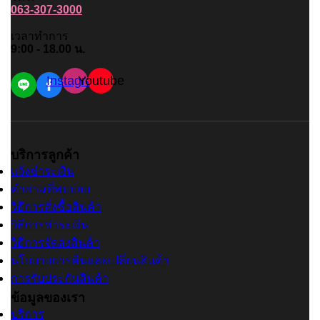
063-307-3000
เวลาทำการ
9:00 - 18.00 น.
Instagram
Youtube
บริการลูกค้า
แจ้งชำระเงิน
คำถามที่พบบ่อย
วิธีการสั่งซื้อสินค้า
วิธีการชำระเงิน
วิธีการจัดส่งสินค้า
นโยบายการคืนและเปลี่ยนสินค้า
การรับประกันสินค้า
ข้อมูลของเรา
บริการ