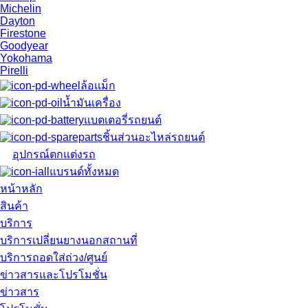
Michelin
Dayton
Firestone
Goodyear
Yokohama
Pirelli
ล้อแม็ก
น้ำมันเครื่อง
แบตเตอรี่รถยนต์
ชิ้นส่วนอะไหล่รถยนต์
อุปกรณ์ตกแต่งรถ
แบรนด์ทั้งหมด
หน้าหลัก
สินค้า
บริการ
บริการเปลี่ยนยางนอกสถานที่
บริการถอดใส่ถ่วง/ศูนย์
ข่าวสารและโปรโมชั่น
ข่าวสาร