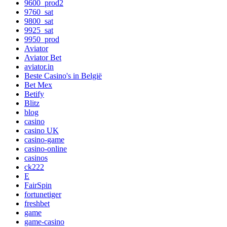
9600_prod2
9760_sat
9800_sat
9925_sat
9950_prod
Aviator
Aviator Bet
aviator.in
Beste Casino's in België
Bet Mex
Betify
Blitz
blog
casino
casino UK
casino-game
casino-online
casinos
ck222
E
FairSpin
fortunetiger
freshbet
game
game-casino