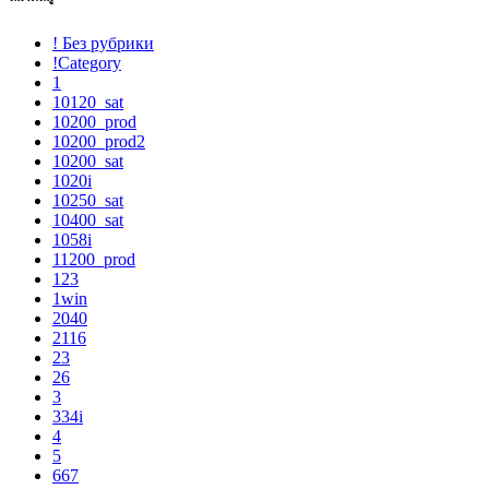
! Без рубрики
!Category
1
10120_sat
10200_prod
10200_prod2
10200_sat
1020i
10250_sat
10400_sat
1058i
11200_prod
123
1win
2040
2116
23
26
3
334i
4
5
667