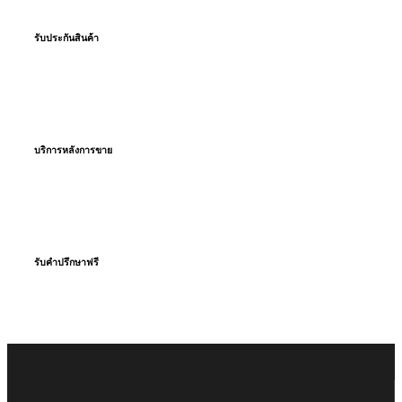
รับประกันสินค้า
โดยตรงจากโรงงานผู้ผลิต
บริการหลังการขาย
ตลอดอายุยาง
รับคำปรึกษาฟรี
จากทีมงานมืออาชีพ