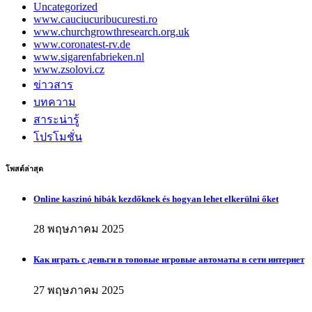
Uncategorized
www.cauciucuribucuresti.ro
www.churchgrowthresearch.org.uk
www.coronatest-rv.de
www.sigarenfabrieken.nl
www.zsolovi.cz
ข่าวสาร
บทความ
สาระน่ารู้
โปรโมชั่น
โพสต์ล่าสุด
Online kaszinó hibák kezdőknek és hogyan lehet elkerülni őket
28 พฤษภาคม 2025
Как играть с деньги в топовые игровые автоматы в сети интернет
27 พฤษภาคม 2025