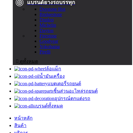
แบรนด์ยางรถบรรทุก
Deestone
Hot
Bridgestone
Dunlop
Michelin
Dayton
Firestone
Goodyear
Yokohama
Pirelli
ดูทั้งหมด
ล้อแม็ก
น้ำมันเครื่อง
แบตเตอรี่รถยนต์
ชิ้นส่วนอะไหล่รถยนต์
อุปกรณ์ตกแต่งรถ
แบรนด์ทั้งหมด
หน้าหลัก
สินค้า
บริการ