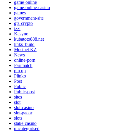
game-online
game-online-casino
games
government-site
gta-crypto
izzi
Kasyno
kubatoto888.net
links_build
Mostbet KZ
News
online-porn
Parimatch
pin up
Plinko
Post
Public
Public-post
sites
slot
slot-casino
slot-gacor
slots
stake-casino
uncategorised