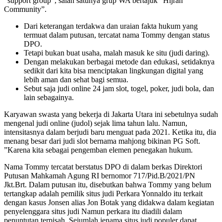
”support group”, salah satunya grup WA bertajuk ”Hijrah
Community”.
Dari keterangan terdakwa dan uraian fakta hukum yang
termuat dalam putusan, tercatat nama Tommy dengan status
DPO.
Tetapi bukan buat usaha, malah masuk ke situ (judi daring).
Dengan melakukan berbagai metode dan edukasi, setidaknya
sedikit dari kita bisa menciptakan lingkungan digital yang
lebih aman dan sehat bagi semua.
Sebut saja judi online 24 jam slot, togel, poker, judi bola, dan
lain sebagainya.
Karyawan swasta yang bekerja di Jakarta Utara ini sebetulnya sudah
mengenal judi online (judol) sejak lima tahun lalu. Namun,
intensitasnya dalam berjudi baru menguat pada 2021. Ketika itu, dia
menang besar dari judi slot bernama mahjong bikinan PG Soft.
”Karena kita sebagai pengemban elemen penegakan hukum.
Nama Tommy tercatat berstatus DPO di dalam berkas Direktori
Putusan Mahkamah Agung RI bernomor 717/Pid.B/2021/PN
Jkt.Brt. Dalam putusan itu, disebutkan bahwa Tommy yang belum
tertangkap adalah pemilik situs judi Perkara Yonnaldo itu terkait
dengan kasus Jonsen alias Jon Botak yang didakwa dalam kegiatan
penyelenggara situs judi Namun perkara itu diadili dalam
penuntutan terpisah. Sejumlah jenama situs judi populer dapat