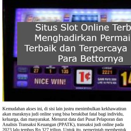
Kemudahan akses ini, di sisi lain justru menimbulkan kekhawatiran
akan maraknya judi online yang bisa berakibat fatal bagi individu,
keluarga, dan masyarakat. Menurut data dari Pusat Pelaporan dan
Analisis Transaksi Keuangan (PPATK), transaksi judi online pada
2023 lalu tembus Rp 327 triliun. Untuk itu, pemerintah membentuk