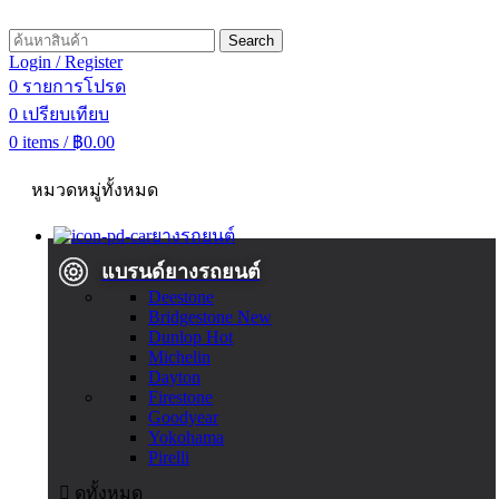
Search
Login / Register
0
รายการโปรด
0
เปรียบเทียบ
0
items
/
฿
0.00
หมวดหมู่ทั้งหมด
ยางรถยนต์
แบรนด์ยางรถยนต์
Deestone
Bridgestone
New
Dunlop
Hot
Michelin
Dayton
Firestone
Goodyear
Yokohama
Pirelli
ดูทั้งหมด