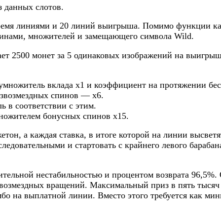
 данных слотов.
 тремя линиями и 20 линий выигрыша. Помимо функции ка
пинами, множителей и замещающего символа Wild.
ет 2500 монет за 5 одинаковых изображений на выигрыш
умножитель вклада х1 и коэффициент на протяжении бе
езвозмездных спинов — х6.
ь в соответствии с этим.
множителем бонусных спинов х15.
тон, а каждая ставка, в итоге которой на линии высвет
ледовательными и стартовать с крайнего левого барабан
чительной нестабильностью и процентом возврата 96,5%.
звозмездных вращений. Максимальный приз в пять тысяч 
омбо на выплатной линии. Вместо этого требуется как ми