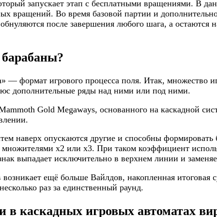
оторый запускает этап с бесплатными вращениями. В дан
платных вращений. Во время базовой партии и дополнител
бнуляются после завершения любого шага, а остаются на 
 барабаны?
а» — формат игрового процесса поля. Итак, множество 
люс дополнительные ряды над ними или под ними.
а Mammoth Gold Megaways, основанного на каскадной си
влении.
затем наверх опускаются другие и способны формироват
множителями х2 или х3. При таком коэффициент использ
нак выпадает исключительно в верхнем линии и заменяе
в возникает ещё больше Вайлдов, накопленная итоговая 
 несколько раз за единственный раунд.
и в каскадных игровых автоматах ви