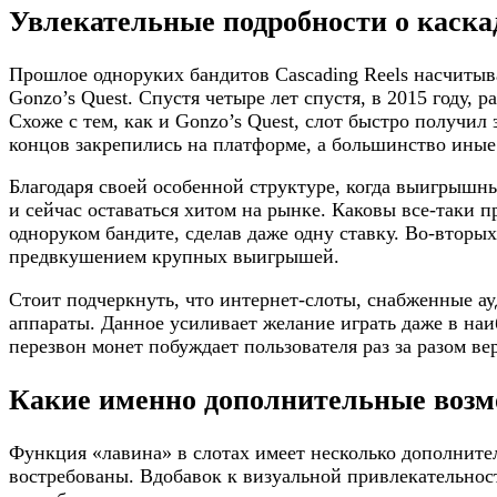
Увлекательные подробности о каска
Прошлое одноруких бандитов Cascading Reels насчитыва
Gonzo’s Quest. Спустя четыре лет спустя, в 2015 году, 
Схоже с тем, как и Gonzo’s Quest, слот быстро получи
концов закрепились на платформе, а большинство иные
Благодаря своей особенной структуре, когда выигрышн
и сейчас оставаться хитом на рынке. Каковы все-таки 
одноруком бандите, сделав даже одну ставку. Во-втор
предвкушением крупных выигрышей.
Стоит подчеркнуть, что интернет-слоты, снабженные а
аппараты. Данное усиливает желание играть даже в наи
перезвон монет побуждает пользователя раз за разом в
Какие именно дополнительные возм
Функция «лавина» в слотах имеет несколько дополните
востребованы. Вдобавок к визуальной привлекательност