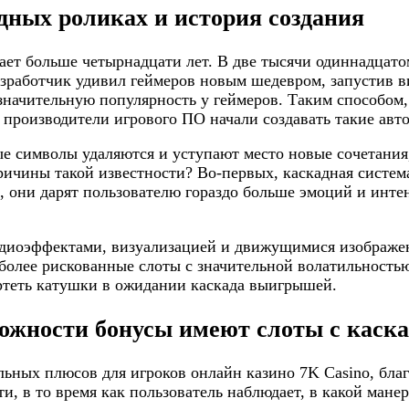
дных роликах и история создания
ет больше четырнадцати лет. В две тысячи одиннадцатом
разработчик удивил геймеров новым шедевром, запустив ви
л значительную популярность у геймеров. Таким способом
 производители игрового ПО начали создавать такие авт
ые символы удаляются и уступают место новые сочетания
причины такой известности? Во-первых, каскадная систе
ых, они дарят пользователю гораздо больше эмоций и ин
удиоэффектами, визуализацией и движущимися изображен
более рискованные слоты с значительной волатильностью
ертеть катушки в ожидании каскада выигрышей.
ожности бонусы имеют слоты с кас
льных плюсов для игроков онлайн казино 7K Casino, бла
и, в то время как пользователь наблюдает, в какой мане