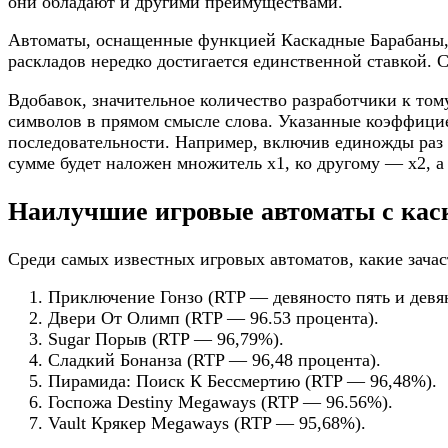
они обладают и другими преимуществами.
Автоматы, оснащенные функцией Каскадные Барабаны, 
раскладов нередко достигается единственной ставкой.
Вдобавок, значительное количество разработчики к то
символов в прямом смысле слова. Указанные коэффици
последовательности. Например, включив единожды раз 
сумме будет наложен множитель х1, ко другому — х2, а
Наилучшие игровые автоматы с ка
Среди самых известных игровых автоматов, какие зача
Приключение Гонзо (RTP — девяносто пять и девян
Двери От Олимп (RTP — 96.53 процента).
Sugar Порыв (RTP — 96,79%).
Сладкий Бонанза (RTP — 96,48 процента).
Пирамида: Поиск К Бессмертию (RTP — 96,48%).
Госпожа Destiny Megaways (RTP — 96.56%).
Vault Крякер Megaways (RTP — 95,68%).