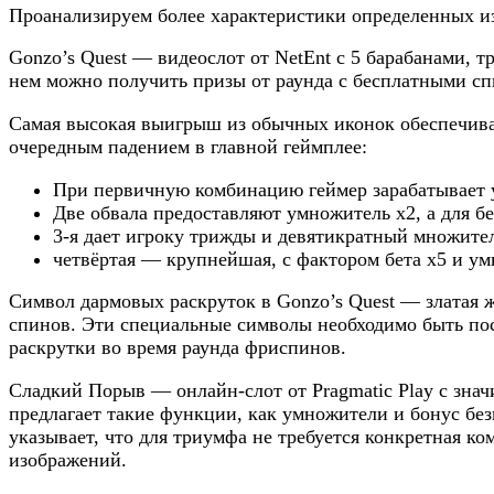
Проанализируем более характеристики определенных из
Gonzo’s Quest — видеослот от NetEnt с 5 барабанами,
нем можно получить призы от раунда с бесплатными с
Самая высокая выигрыш из обычных иконок обеспечива
очередным падением в главной геймплее:
При первичную комбинацию геймер зарабатывает 
Две обвала предоставляют умножитель x2, а для б
3-я дает игроку трижды и девятикратный множител
четвёртая — крупнейшая, с фактором бета х5 и у
Символ дармовых раскруток в Gonzo’s Quest — златая же
спинов. Эти специальные символы необходимо быть пос
раскрутки во время раунда фриспинов.
Сладкий Порыв — онлайн-слот от Pragmatic Play с зна
предлагает такие функции, как умножители и бонус бе
указывает, что для триумфа не требуется конкретная к
изображений.