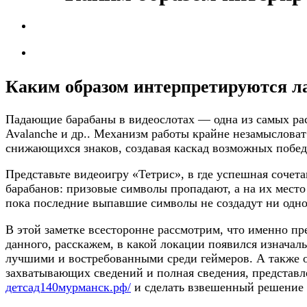
Каким образом интерпретируются л
Падающие барабаны в видеослотах — одна из самых расп
Avalanche и др.. Механизм работы крайне незамысловат
снижающихся знаков, создавая каскад возможных побе
Представьте видеоигру «Тетрис», в где успешная соче
барабанов: призовые символы пропадают, а на их мест
пока последние выпавшие символы не создадут ни од
В этой заметке всесторонне рассмотрим, что именно п
данного, расскажем, в какой локации появился изнача
лучшими и востребованными среди геймеров. А также 
захватывающих сведений и полная сведения, представле
детсад140мурманск.рф/
и сделать взвешенный решение о