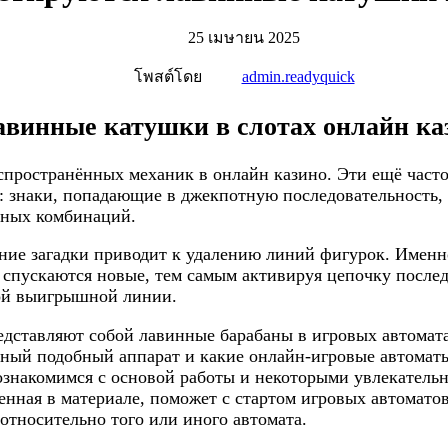
25 เมษายน 2025
โพสต์โดย
admin.readyquick
авинные катушки в слотах онлайн ка
ространённых механик в онлайн казино. Эти ещё часто 
: знаки, попадающие в джекпотную последовательность, 
дных комбинаций.
тание загадки приводит к удалению линий фигурок. Имен
о спускаются новые, тем самым активируя цепочку посл
ной выигрышной линии.
редставляют собой лавинные барабаны в игровых автомат
льный подобный аппарат и какие онлайн-игровые автомат
ознакомимся с основой работы и некоторыми увлекател
нная в материале, поможет с стартом игровых автоматов
тносительно того или иного автомата.