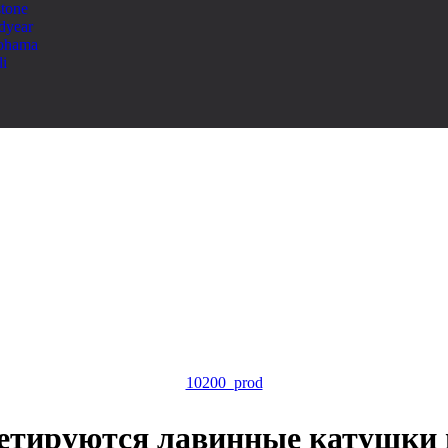
stone
dyear
ohama
li
10200_prod
етируются лавинные катушки в