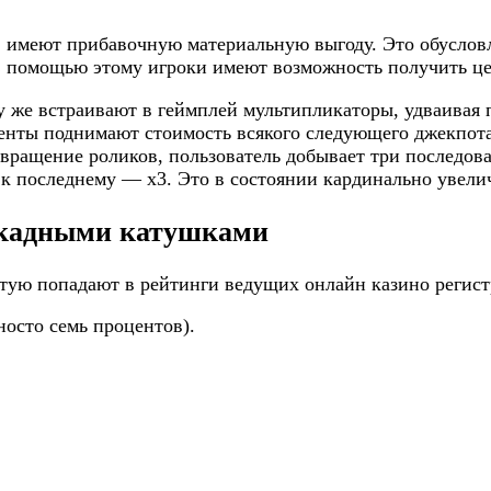
имеют прибавочную материальную выгоду. Это обусловл
 С помощью этому игроки имеют возможность получить ц
му же встраивают в геймплей мультипликаторы, удваива
енты поднимают стоимость всякого следующего джекпот
вращение роликов, пользователь добывает три последова
 к последнему — х3. Это в состоянии кардинально увели
скадными катушками
стую попадают в рейтинги ведущих онлайн казино регист
осто семь процентов).