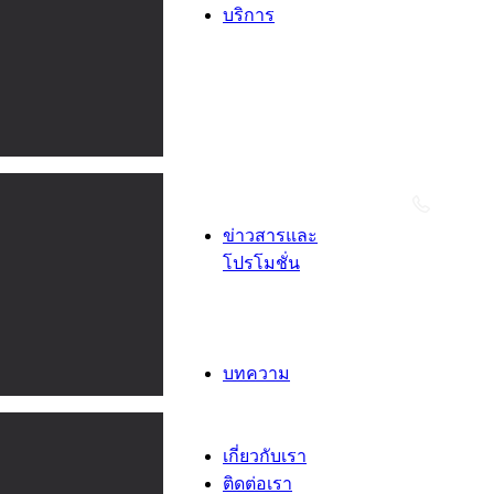
บริการ
บริการ
เปลี่ยน
ยางนอก
สถานที่
บริการ
ถอดใส่
ถ่วง/ศูนย์
ข่าวสารและ
โปรโมชั่น
ข่าวสาร
โปรโม
ชั่น
บทความ
บทความ
สาระน่ารู้
เกี่ยวกับเรา
ติดต่อเรา