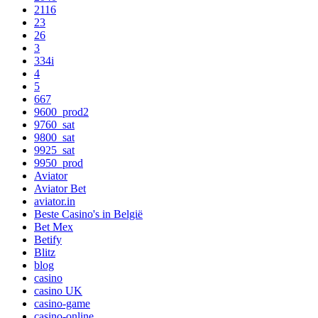
2116
23
26
3
334i
4
5
667
9600_prod2
9760_sat
9800_sat
9925_sat
9950_prod
Aviator
Aviator Bet
aviator.in
Beste Casino's in België
Bet Mex
Betify
Blitz
blog
casino
casino UK
casino-game
casino-online