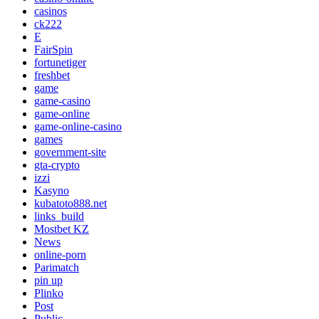
casinos
ck222
E
FairSpin
fortunetiger
freshbet
game
game-casino
game-online
game-online-casino
games
government-site
gta-crypto
izzi
Kasyno
kubatoto888.net
links_build
Mostbet KZ
News
online-porn
Parimatch
pin up
Plinko
Post
Public