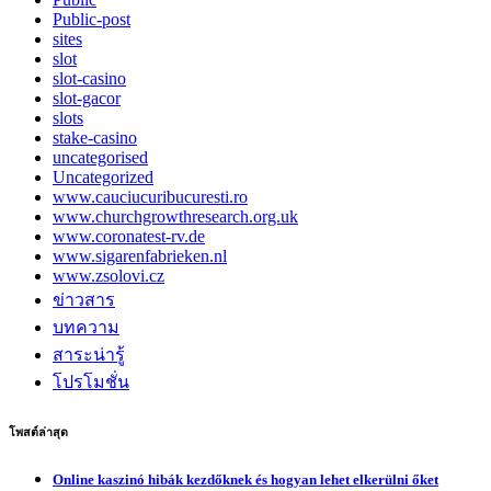
Public-post
sites
slot
slot-casino
slot-gacor
slots
stake-casino
uncategorised
Uncategorized
www.cauciucuribucuresti.ro
www.churchgrowthresearch.org.uk
www.coronatest-rv.de
www.sigarenfabrieken.nl
www.zsolovi.cz
ข่าวสาร
บทความ
สาระน่ารู้
โปรโมชั่น
โพสต์ล่าสุด
Online kaszinó hibák kezdőknek és hogyan lehet elkerülni őket