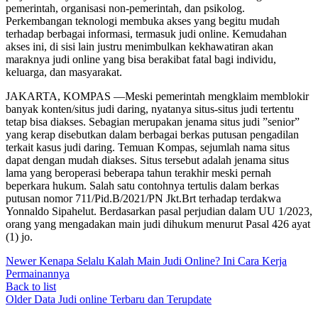
pemerintah, organisasi non-pemerintah, dan psikolog.
Perkembangan teknologi membuka akses yang begitu mudah
terhadap berbagai informasi, termasuk judi online. Kemudahan
akses ini, di sisi lain justru menimbulkan kekhawatiran akan
maraknya judi online yang bisa berakibat fatal bagi individu,
keluarga, dan masyarakat.
JAKARTA, KOMPAS —Meski pemerintah mengklaim memblokir
banyak konten/situs judi daring, nyatanya situs-situs judi tertentu
tetap bisa diakses. Sebagian merupakan jenama situs judi ”senior”
yang kerap disebutkan dalam berbagai berkas putusan pengadilan
terkait kasus judi daring. Temuan Kompas, sejumlah nama situs
dapat dengan mudah diakses. Situs tersebut adalah jenama situs
lama yang beroperasi beberapa tahun terakhir meski pernah
beperkara hukum. Salah satu contohnya tertulis dalam berkas
putusan nomor 711/Pid.B/2021/PN Jkt.Brt terhadap terdakwa
Yonnaldo Sipahelut. Berdasarkan pasal perjudian dalam UU 1/2023,
orang yang mengadakan main judi dihukum menurut Pasal 426 ayat
(1) jo.
Newer
Kenapa Selalu Kalah Main Judi Online? Ini Cara Kerja
Permainannya
Back to list
Older
Data Judi online Terbaru dan Terupdate