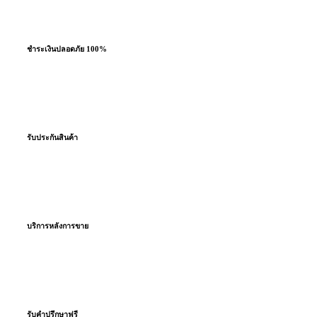
ชำระเงินปลอดภัย 100%
ผ่อนชำระสูงสุด 10 เดือน
รับประกันสินค้า
โดยตรงจากโรงงานผู้ผลิต
บริการหลังการขาย
ตลอดอายุยาง
รับคำปรึกษาฟรี