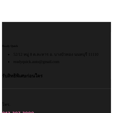
จากทีมงานมืออาชีพ
Ready Quick
52/12 หมู่ 8 ต.ละหาร อ. บางบัวทอง นนทบุรี 11110
readyquick.auto@gmail.com
รับสิทธิพิเศษก่อนใคร
โทร.