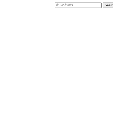
Sear
หมวดหมู่ทั้งหมด