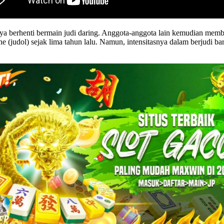
anya berhenti bermain judi daring. Anggota-anggota lain kemudian me
ne (judol) sejak lima tahun lalu. Namun, intensitasnya dalam berjudi ba