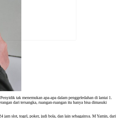
a. Penyidik tak menemukan apa-apa dalam penggeledahan di lantai 1.
rangan dari tersangka, ruangan-ruangan itu hanya bisa dimasuki
 jam slot, togel, poker, judi bola, dan lain sebagainya. M Yamin, dari