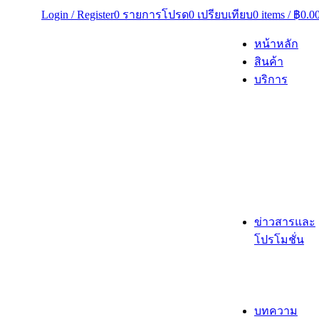
Login / Register
0
รายการโปรด
0
เปรียบเทียบ
0
items
/
฿
0.0
หน้าหลัก
สินค้า
บริการ
บริการ
เปลี่ยน
ยางนอ
สถานที่
บริการ
ถอดใส่
ถ่วง/ศูน
ข่าวสารและ
โปรโมชั่น
ข่าวสา
โปรโม
ชั่น
บทความ