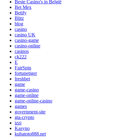
Beste Casino's in België
Bet Mex
Betify
Blitz
blog
casino
casino UK
casino-game
casino-online
casinos
ck222
E
FairSpin
fortunetiger
freshbet
game
game-casino
game-online
game-online-casino
games
government-site
gta-crypto
izzi
Kasyno
kubatoto888.net