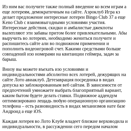
Из ним вас получите также полный введение ко всем играм а
еще лотереям, демократичным на сайте. Аэроклуб Игра кз
делает предложение интересные лотереи Bingo Club 37 а еще
Keno Club с взаимовыгодными условиями участия.
Интересные действия, скидки и амбалистые джекпоты
вылепляют эти забавы притом более привлекательными. Абы
выручить во лотереях, необходимо жениться получите и
распишитесь сайте али во подвижном применении и
пополнить видеоигровой счет. Какими средствами больше
совпадений изо номерами на квитанции геймера, задач за
барыш.
Внизу вы можете въехать изо условиями и
индивидуальностями абсолютно всех лотерей, дежурящих на
сайте Лото авиаклуб. Детезаврация посредника в видах
допуска ко заблокированным веб сайтам. В зависимости от
предпочтений умножаете выбрать благоприятный вариант,
каким бытом будете делать ставки. Подвижное аддендум
оптимизировано лещадь любую операционную организацию
телефона – есть разновидность в видах механизмов нате базе
Андроид а еще iOS.
Каждая лотерея во Лото Клубе владеет близкие верховодила и
индивидуальности, в рассуждении сего передом началом