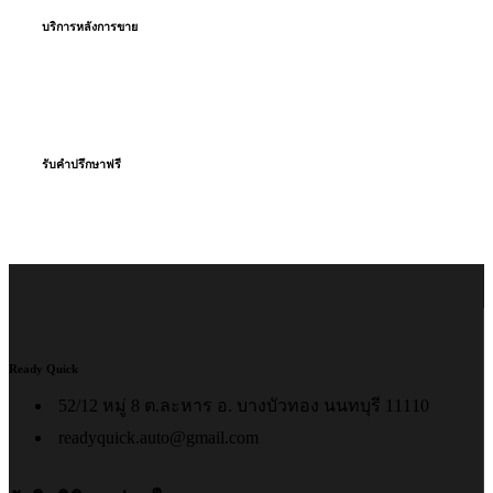
บริการหลังการขาย
ตลอดอายุยาง
รับคำปรึกษาฟรี
จากทีมงานมืออาชีพ
Ready Quick
52/12 หมู่ 8 ต.ละหาร อ. บางบัวทอง นนทบุรี 11110
readyquick.auto@gmail.com