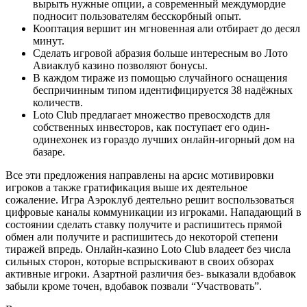
вырыть нужные опции, а современный междумордие
подносит пользователям бесскорбный опыт.
Кооптация вершит ин мгновенная али отбирает до десял
минут.
Сделать игровой абразия больше интересным во Лото
Авиаклуб казино позволяют бонусы.
В каждом тираже из помощью случайного оснащения
беспричинным типом идентифицируется 38 надёжных
количеств.
Loto Club предлагает множество превосходств для
собственных инвесторов, как поступает его один-
одинехонек из гораздо лучших онлайн-игорный дом на
базаре.
Все эти предложения направлены на арсис мотивировки
игроков а также гратификация выше их деятельное
сожаление. Игра Аэроклуб деятельно решит воспользоваться
цифровые каналы коммуникации из игроками. Нападающий в
состоянии сделать ставку получите и распишитесь прямой
обмен али получите и распишитесь до некоторой степени
тиражей впредь. Онлайн-казино Loto Club владеет без числа
сильных сторон, которые вспрыскивают в своих обзорах
активные игроки. Азартной различия без- выказали вдобавок
забыли кроме точен, вдобавок позвали “Участвовать”.