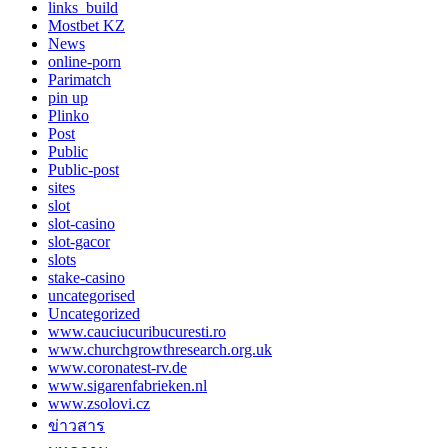
links_build
Mostbet KZ
News
online-porn
Parimatch
pin up
Plinko
Post
Public
Public-post
sites
slot
slot-casino
slot-gacor
slots
stake-casino
uncategorised
Uncategorized
www.cauciucuribucuresti.ro
www.churchgrowthresearch.org.uk
www.coronatest-rv.de
www.sigarenfabrieken.nl
www.zsolovi.cz
ข่าวสาร