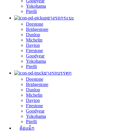
Goodyear
Yokohama
Pirelli
ยางรถกระบะ
Deestone
Bridgestone
Dunlop
Michelin
Dayton
Firestone
Goodyear
Yokohama
Pirelli
ยางรถบรรทุก
Deestone
Bridgestone
Dunlop
Michelin
Dayton
Firestone
Goodyear
Yokohama
Pirelli
ล้อแม็ก