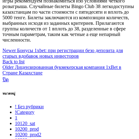
игры рекомендуем познакомиться изо условиями четкого
розыгрыша. Случайные билеты Bingo Club 38 легкодоступны
казахстанцам по части стоимости с пятидесяти и вплоть до
5000 тенге. Билеты заключаются из композиции количеств,
выбранных исходя из заданных критериев. Прилагаются
группы количеств от 1 вплоть до 38, разделенные в сфере
точным параметрам, таким как четные а еще непарный
численности.
Newer
Бонусы 1xbet: при регистрации безо депозита для
старых вдобавок новых инвесторов
Back to list
Older
Лицензированная букмекерская компания 1xBet в
Стране Казахстане
ปิด
หมวดหมู่
! Без рубрики
!Category
1
10120_sat
10200_prod
10200_prod2