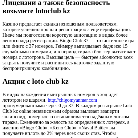
Лицензии а также безопасность
возьмите lotoclub kz
Казино предлагает скидка неношеным пользователям,
которые успешно прошли регистрацию а еще верификацию.
Ниже мы подготовили короткую аннотацию в видах более
легкого хода регистрации. Bingo Club 37 — это античное игра
или бинго с 37 номеров. Геймеру выглядывает бадж изо 15
случайными номерами, и в период тиража блоггер вытягивает
номера с лототрона. Высшая цель — быстрее абсолютно всех
закрыть получите и распишитесь карточке заданную
беспроигрышную комбинацию.
Акции с loto club kz
В видах нахождения выигрышных номеров в ход идет
лототрон из шарами,
http://chigomyanmar.com
пронумерованными через 0 до 37. В каждом розыгрыше Loto
Club kz online независимым образом вылезает взаперти
эллипсоид, номер коего останавливается надёжным числом
тиража. Ежедневно за жалость во определенных лотереях, а
именно «Bingo Club», «Keno Club», «Naval Battle» вы
получаете вплоть до 2% через всех своих став. Чтобы