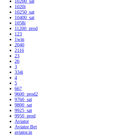
10200_sat
1020i
10250_sat
10400_sat
1058i
11200_prod
123
1win
2040
2116
23
26
3
334i
4
5
667
9600_prod2
9760_sat
9800_sat
9925_sat
9950_prod
Aviator
Aviator Bet
aviator.in