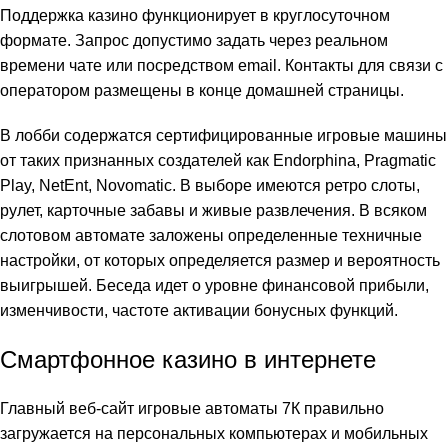
Поддержка казино функционирует в круглосуточном
формате. Запрос допустимо задать через реальном
времени чате или посредством email. Контакты для связи с
оператором размещены в конце домашней страницы.
В лобби содержатся сертифицированные игровые машины
от таких признанных создателей как Endorphina, Pragmatic
Play, NetEnt, Novomatic. В выборе имеются ретро слоты,
рулет, карточные забавы и живые развлечения. В всяком
слотовом автомате заложены определенные техничные
настройки, от которых определяется размер и вероятность
выигрышей. Беседа идет о уровне финансовой прибыли,
изменчивости, частоте активации бонусных функций.
Смартфонное казино в интернете
Главный веб-сайт игровые автоматы 7К правильно
загружается на персональных компьютерах и мобильных