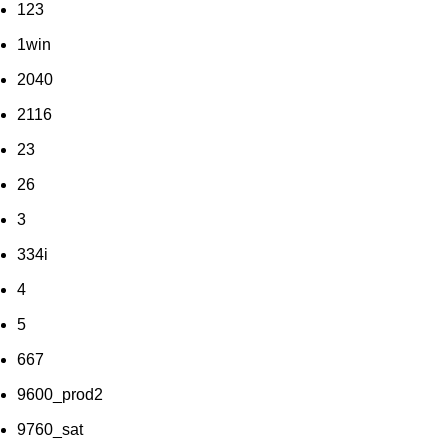
123
1win
2040
2116
23
26
3
334i
4
5
667
9600_prod2
9760_sat