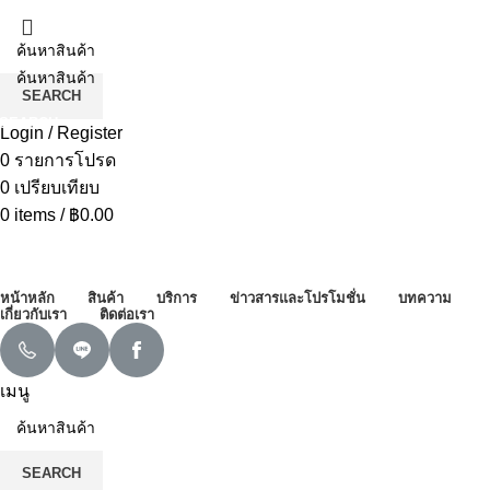
SEARCH
SEARCH
Login / Register
0
รายการโปรด
0
เปรียบเทียบ
0
items
/
฿
0.00
หมวดหมู่ทั้งหมด
หน้าหลัก
สินค้า
บริการ
ข่าวสารและโปรโมชั่น
บทความ
เกี่ยวกับเรา
ติดต่อเรา
เมนู
SEARCH