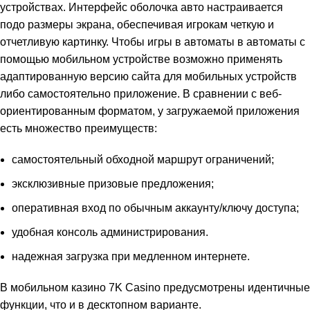
устройствах. Интерфейс оболочка авто настраивается
подо размеры экрана, обеспечивая игрокам четкую и
отчетливую картинку. Чтобы игры в автоматы в автоматы с
помощью мобильном устройстве возможно применять
адаптированную версию сайта для мобильных устройств
либо самостоятельно приложение. В сравнении с веб-
ориентированным форматом, у загружаемой приложения
есть множество преимуществ:
самостоятельный обходной маршрут ограничений;
эксклюзивные призовые предложения;
оперативная вход по обычным аккаунту/ключу доступа;
удобная консоль администрирования.
надежная загрузка при медленном интернете.
В мобильном казино 7K Casino предусмотрены идентичные
функции, что и в десктопном варианте.