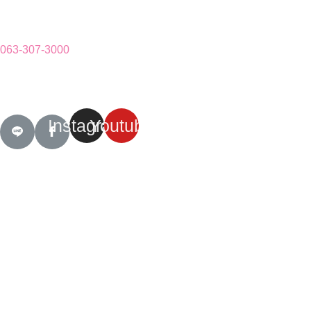
โทร.
063-307-3000
เวลาทำการ
9:00 - 18.00 น.
Instagram
Youtube
บริการลูกค้า
แจ้งชำระเงิน
คำถามที่พบบ่อย
วิธีการสั่งซื้อสินค้า
วิธีการชำระเงิน
วิธีการจัดส่งสินค้า
นโยบายการคืนและเปลี่ยนสินค้า