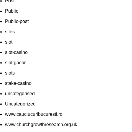
Post
Public
Public-post
sites
slot
slot-casino
slot-gacor
slots
stake-casino
uncategorised
Uncategorized
www.cauciucuribucuresti.ro
www.churchgrowthresearch.org.uk