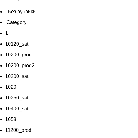
! Без рубрики
!Category
1
10120_sat
10200_prod
10200_prod2
10200_sat
1020i
10250_sat
10400_sat
1058i
11200_prod