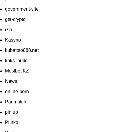
government-site
gta-crypto
izzi
Kasyno
kubatoto888.net
links_build
Mostbet KZ
News
online-porn
Parimatch
pin up
Plinko