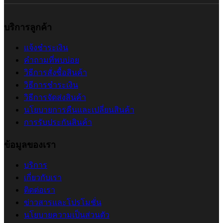
บริการลูกค้า
แจ้งชำระเงิน
คำถามที่พบบ่อย
วิธีการสั่งซื้อสินค้า
วิธีการชำระเงิน
วิธีการจัดส่งสินค้า
นโยบายการคืนและเปลี่ยนสินค้า
การรับประกันสินค้า
ข้อมูลของเรา
บริการ
เกี่ยวกับเรา
ติดต่อเรา
ข่าวสารและโปรโมชั่น
นโยบายความเป็นส่วนตัว