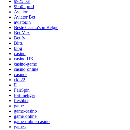
9925_sat
9950_prod
Aviator
Aviator Bet
aviator.in
Beste Casino's in België
Bet Mex
Betify
Blitz
blog
casino
casino UK
casino-game
casino-online
casinos
ck222
E
FairSpin
fortunetiger
freshbet
game
game-casino
game-online
game-online-casino
games