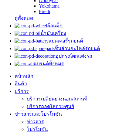
Goodyear
Yokohama
Pirelli
ดูทั้งหมด
ล้อแม็ก
น้ำมันเครื่อง
แบตเตอรี่รถยนต์
ชิ้นส่วนอะไหล่รถยนต์
อุปกรณ์ตกแต่งรถ
แบรนด์ทั้งหมด
หน้าหลัก
สินค้า
บริการ
บริการเปลี่ยนยางนอกสถานที่
บริการถอดใส่ถ่วง/ศูนย์
ข่าวสารและโปรโมชั่น
ข่าวสาร
โปรโมชั่น