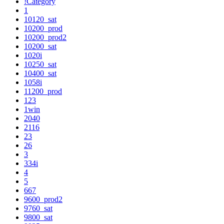
!Category
1
10120_sat
10200_prod
10200_prod2
10200_sat
1020i
10250_sat
10400_sat
1058i
11200_prod
123
1win
2040
2116
23
26
3
334i
4
5
667
9600_prod2
9760_sat
9800_sat