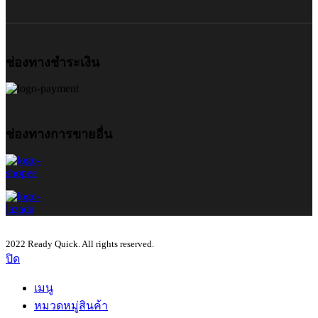
ช่องทางชำระเงิน
ช่องทางการขายอื่น
2022 Ready Quick. All rights reserved.
ปิด
เมนู
หมวดหมู่สินค้า