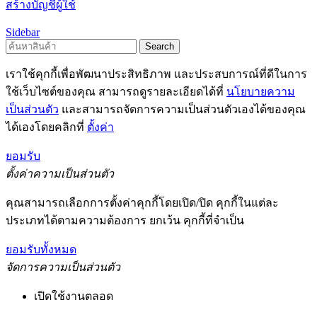
สร้างบัญชีผู้ใช้
Sidebar
Search
เราใช้คุกกี้เพื่อพัฒนาประสิทธิภาพ และประสบการณ์ที่ดีในการ
ใช้เว็บไซต์ของคุณ สามารถดูรายละเอียดได้ที่
นโยบายความ
เป็นส่วนตัว
และสามารถจัดการความเป็นส่วนตัวเองได้ของคุณ
ได้เองโดยคลิกที่
ตั้งค่า
ยอมรับ
ตั้งค่าความเป็นส่วนตัว
คุณสามารถเลือกการตั้งค่าคุกกี้โดยเปิด/ปิด คุกกี้ในแต่ละ
ประเภทได้ตามความต้องการ ยกเว้น คุกกี้ที่จำเป็น
ยอมรับทั้งหมด
จัดการความเป็นส่วนตัว
เปิดใช้งานตลอด