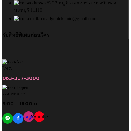
52/12 หมู่ 8 ต.ละหาร อ. บางบัวทอง
นนทบุรี 11110
readyquick.auto@gmail.com
รับสิทธิพิเศษก่อนใคร
โทร.
063-307-3000
เวลาทำการ
9:00 - 18.00 น.
Instagram
Youtube