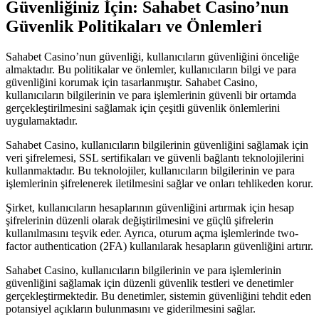
Güvenliğiniz İçin: Sahabet Casino’nun
Güvenlik Politikaları ve Önlemleri
Sahabet Casino’nun güvenliği, kullanıcıların güvenliğini önceliğe
almaktadır. Bu politikalar ve önlemler, kullanıcıların bilgi ve para
güvenliğini korumak için tasarlanmıştır. Sahabet Casino,
kullanıcıların bilgilerinin ve para işlemlerinin güvenli bir ortamda
gerçekleştirilmesini sağlamak için çeşitli güvenlik önlemlerini
uygulamaktadır.
Sahabet Casino, kullanıcıların bilgilerinin güvenliğini sağlamak için
veri şifrelemesi, SSL sertifikaları ve güvenli bağlantı teknolojilerini
kullanmaktadır. Bu teknolojiler, kullanıcıların bilgilerinin ve para
işlemlerinin şifrelenerek iletilmesini sağlar ve onları tehlikeden korur.
Şirket, kullanıcıların hesaplarının güvenliğini artırmak için hesap
şifrelerinin düzenli olarak değiştirilmesini ve güçlü şifrelerin
kullanılmasını teşvik eder. Ayrıca, oturum açma işlemlerinde two-
factor authentication (2FA) kullanılarak hesapların güvenliğini artırır.
Sahabet Casino, kullanıcıların bilgilerinin ve para işlemlerinin
güvenliğini sağlamak için düzenli güvenlik testleri ve denetimler
gerçekleştirmektedir. Bu denetimler, sistemin güvenliğini tehdit eden
potansiyel açıkların bulunmasını ve giderilmesini sağlar.