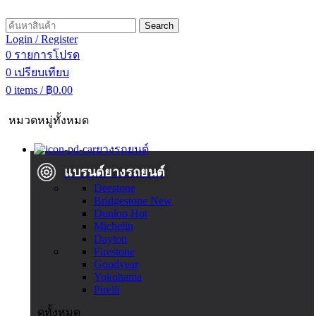
Search
Login / Register
0
รายการโปรด
0
เปรียบเทียบ
0
items
/
฿
0.00
หมวดหมู่ทั้งหมด
ยางรถยนต์
แบรนด์ยางรถยนต์
Deestone
Bridgestone
New
Dunlop
Hot
Michelin
Dayton
Firestone
Goodyear
Yokohama
Pirelli
ดูทั้งหมด