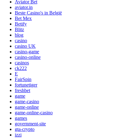
Aviator Bet
aviator.in
Beste Casino's in België
Bet Mex
Betify
Blitz
blog
casino
casino UK
casino-game
casino-online
casinos
ck222
E
FairSpin
fortunetiger
freshbet
game
game-casino
game-online
game-online-casino
games
government-site
gta-crypto
izzi