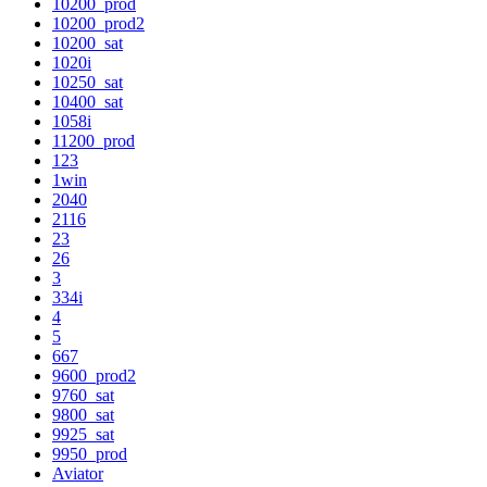
10200_prod
10200_prod2
10200_sat
1020i
10250_sat
10400_sat
1058i
11200_prod
123
1win
2040
2116
23
26
3
334i
4
5
667
9600_prod2
9760_sat
9800_sat
9925_sat
9950_prod
Aviator