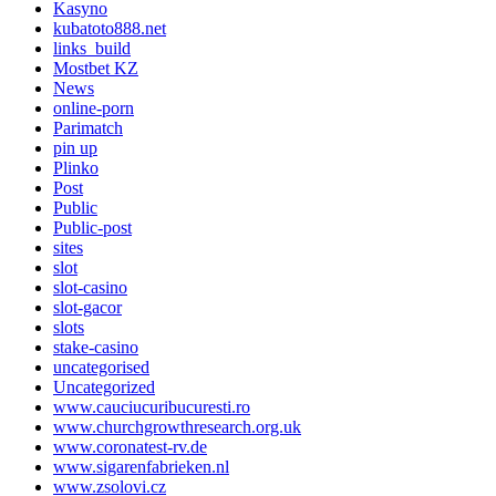
Kasyno
kubatoto888.net
links_build
Mostbet KZ
News
online-porn
Parimatch
pin up
Plinko
Post
Public
Public-post
sites
slot
slot-casino
slot-gacor
slots
stake-casino
uncategorised
Uncategorized
www.cauciucuribucuresti.ro
www.churchgrowthresearch.org.uk
www.coronatest-rv.de
www.sigarenfabrieken.nl
www.zsolovi.cz