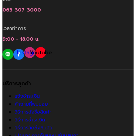
063-307-3000
เวลาทำการ
9:00 - 18.00 น.
Instagram
Youtube
บริการลูกค้า
แจ้งชำระเงิน
คำถามที่พบบ่อย
วิธีการสั่งซื้อสินค้า
วิธีการชำระเงิน
วิธีการจัดส่งสินค้า
นโยบายการคืนและเปลี่ยนสินค้า