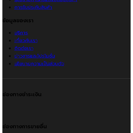
การรับประกันสินค้า
ข้อมูลของเรา
บริการ
เกี่ยวกับเรา
ติดต่อเรา
ข่าวสารและโปรโมชั่น
นโยบายความเป็นส่วนตัว
ช่องทางชำระเงิน
ช่องทางการขายอื่น