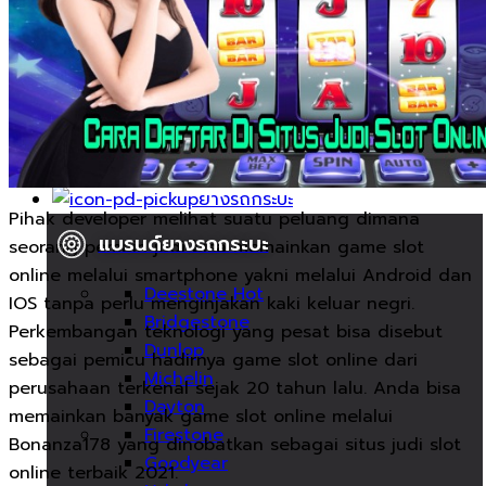
ยางรถกระบะ
Pihak developer melihat suatu peluang dimana
แบรนด์ยางรถกระบะ
seorang pemain judi bisa memainkan game slot
online melalui smartphone yakni melalui Android dan
Deestone
Hot
IOS tanpa perlu menginjakan kaki keluar negri.
Bridgestone
Perkembangan teknologi yang pesat bisa disebut
Dunlop
sebagai pemicu hadirnya game slot online dari
Michelin
perusahaan terkenal sejak 20 tahun lalu. Anda bisa
Dayton
memainkan banyak game slot online melalui
Firestone
Bonanza178 yang dinobatkan sebagai situs judi slot
Goodyear
online terbaik 2021.