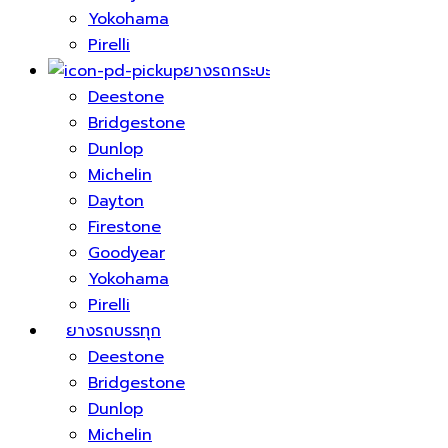
Yokohama
Pirelli
ยางรถกระบะ
Deestone
Bridgestone
Dunlop
Michelin
Dayton
Firestone
Goodyear
Yokohama
Pirelli
ยางรถบรรทุก
Deestone
Bridgestone
Dunlop
Michelin