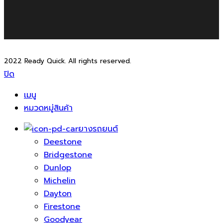
2022 Ready Quick. All rights reserved.
ปิด
เมนู
หมวดหมู่สินค้า
ยางรถยนต์
Deestone
Bridgestone
Dunlop
Michelin
Dayton
Firestone
Goodyear