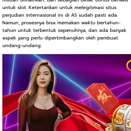
untuk slot. Ketertarikan untuk melegitimasi situs
perjudian internasional ini di AS sudah pasti ada.
Namun, prosesnya bisa memakan waktu bertahun-
tahun untuk terbentuk sepenuhnya, dan ada banyak
aspek yang perlu dipertimbangkan oleh pembuat
undang-undang.