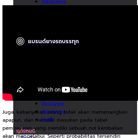
Yokohama
Pirelli
ดูทั้งหมด
ยางรถบรรทุก
แบรนด์ยางรถบรรทุก
Deestone
Hot
Bridgestone
Dunlop
Michelin
Dayton
Firestone
Goodyear
Yokohama
Juga, kebanyakan orang tidak akan memenangkan
Pirelli
apapun, dan memiliki masukan pada tabel
pembayaran yang memiliki sebuah nol kembalian
ดูทั้งหมด
akan mengelabui. Seperti probabilitas tersendiri