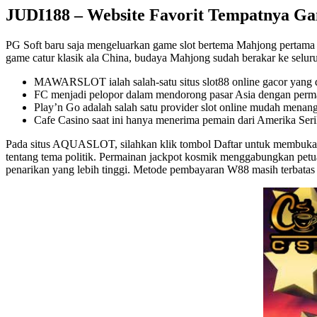
JUDI188 – Website Favorit Tempatnya Gam
PG Soft baru saja mengeluarkan game slot bertema Mahjong pertama
game catur klasik ala China, budaya Mahjong sudah berakar ke seluru
MAWARSLOT ialah salah-satu situs slot88 online gacor yang 
FC menjadi pelopor dalam mendorong pasar Asia dengan perm
Play’n Go adalah salah satu provider slot online mudah menan
Cafe Casino saat ini hanya menerima pemain dari Amerika Ser
Pada situs AQUASLOT, silahkan klik tombol Daftar untuk membuka
tentang tema politik. Permainan jackpot kosmik menggabungkan petual
penarikan yang lebih tinggi. Metode pembayaran W88 masih terbatas