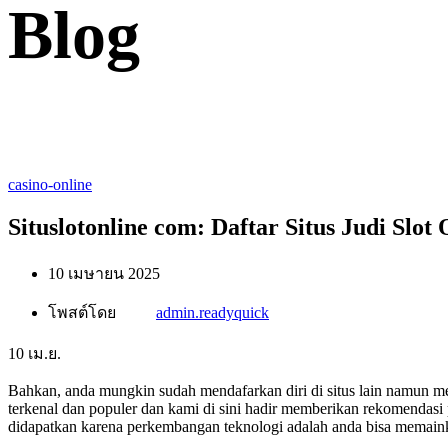
Blog
casino-online
Situslotonline com: Daftar Situs Judi Slot
10 เมษายน 2025
โพสต์โดย
admin.readyquick
10
เม.ย.
Bahkan, anda mungkin sudah mendafarkan diri di situs lain namun m
terkenal dan populer dan kami di sini hadir memberikan rekomendasi
didapatkan karena perkembangan teknologi adalah anda bisa memaink