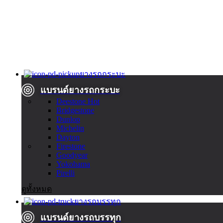
ยางรถกระบะ
แบรนด์ยางรถกระบะ
Deestone
Hot
Bridgestone
Dunlop
Michelin
Dayton
Firestone
Goodyear
Yokohama
Pirelli
ดูทั้งหมด
ยางรถบรรทุก
แบรนด์ยางรถบรรทุก