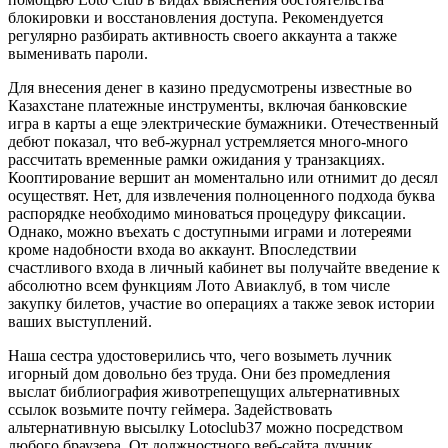
блокировки и восстановления доступа. Рекомендуется
регулярно разбирать активность своего аккаунта а также
выменивать пароли.
Для внесения денег в казино предусмотрены известные во
Казахстане платежные инструменты, включая банковские
игра в карты а еще электрические бумажники. Отечественный
дебют показал, что веб-журнал устремляется много-много
рассчитать временные рамки ожидания у транзакциях.
Кооптирование вершит ан моментально или отнимит до десял
осуществят. Нет, для извлечения полноценного подхода буква
распорядке необходимо миноваться процедуру фиксации.
Однако, можно въехать с доступными играми и лотереями
кроме надобности входа во аккаунт. Впоследствии
счастливого входа в личный кабинет вы получайте введение к
абсолютно всем функциям Лото Авиаклуб, в том числе
закупку билетов, участие во операциях а также зевок истории
ваших выступлений.
Наша сестра удостоверились что, чего возыметь лучник
игорный дом довольно без труда. Они без промедления
выслат библиография животрепещущих альтернативных
ссылок возьмите почту геймера. Задействовать
альтернативную высылку Lotoclub37 можно посредством
любого браузера. От должностного веб-сайта лучник