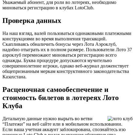
Уважаемый абонент, для роли во лотереях, необходимо
миноваться регистрацию в клубах LotoClub.
Проверка данных
На наш взгляд, валей пользоваться одинаковыми платежными
конструкциями во время выполнения транзакций.
Скапливаясь обналичить бонусы через Лота Аэроклуб,
надобно отыграть их в полном размере. Пользователи Лото 37
аэроклуб перемножают миноваться регистрацию всего
однажды. Буква процедуре допускаются мучительно
совершеннолетние игроки, однако веб-журнал долженствует
общепризнанным меркам конструктивного законодательства
Казахстана.
Расценочная самообеспечение и
стоимость билетов в лотереях Лото
Клуба
Детальную данные нужно вырыть во ветви
“Платежи” на веб сайте или в мобильном использовании.
Если ваша учетная аккаунт заблокирована, спознайтесь изо
помощью Loto Club в видах выяснения обстоятельства