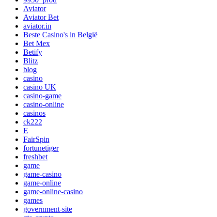
Aviator
Aviator Bet
aviator.in
Beste Casino's in België
Bet Mex
Betify
Blitz
blog
casino
casino UK
casino-game
casino-online
casinos
ck222
E
FairSpin
fortunetiger
freshbet
game
game-casino
game-online
game-online-casino
games
government-site