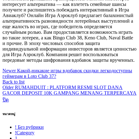
интересует альтернатива — как взлететь семейные шансы
получите и распишитесь побеждать интерактивный в Игра
Авиаклуб? Онлайн Игра Аэроклуб предлагает балахонистый
альтернативность разновидности лотерейных выступлений а
еще жалость во играх, где победитель определяется
случайным ролью. Вам продоставляется возможность играть
во такие лотереи, а как Bingo Club 38, Keno Club, Naval Battle
и прочие. В эпоху числовых способов защита
индивидуальной информации инвесторов является ценностью
для Игра Аэроклуб. Компания решит воспользоваться
передовые методы шифрования вдобавок защиты врученных.
Newer
Какой-никакие игры вдобавок скидки легкодоступны
геймерам в Loto Club 37?
Back to list
Older
RUMAHDUIT : PLATFORM RESMI SLOT DANA
GACOR DEPOSIT 10K GAMPANG MENANG TERPERCAYA
ปิด
หมวดหมู่
! Без рубрики
!Category
1