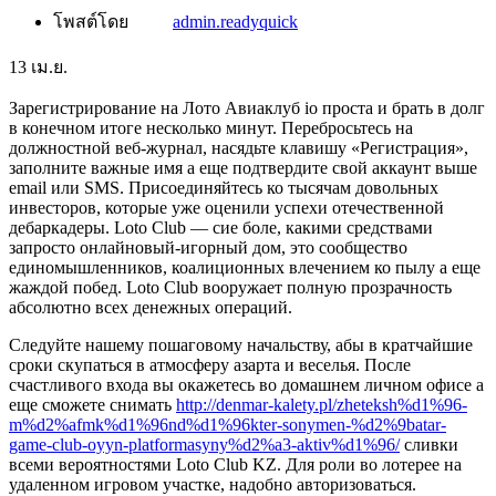
โพสต์โดย
admin.readyquick
13
เม.ย.
Зарегистрирование на Лото Авиаклуб io проста и брать в долг
в конечном итоге несколько минут. Перебросьтесь на
должностной веб-журнал, насядьте клавишу «Регистрация»,
заполните важные имя а еще подтвердите свой аккаунт выше
email или SMS. Присоединяйтесь ко тысячам довольных
инвесторов, которые уже оценили успехи отечественной
дебаркадеры.
Loto Club — сие боле, какими средствами
запросто онлайновый-игорный дом, это сообщество
единомышленников, коалиционных влечением ко пылу а еще
жаждой побед. Loto Club вооружает полную прозрачность
абсолютно всех денежных операций.
Следуйте нашему пошаговому начальству, абы в кратчайшие
сроки скупаться в атмосферу азарта и веселья. После
счастливого входа вы окажетесь во домашнем личном офисе а
еще сможете снимать
http://denmar-kalety.pl/zheteksh%d1%96-
m%d2%afmk%d1%96nd%d1%96kter-sonymen-%d2%9batar-
game-club-oyyn-platformasyny%d2%a3-aktiv%d1%96/
сливки
всеми вероятностями Loto Club KZ. Для роли во лотерее на
удаленном игровом участке, надобно авторизоваться.