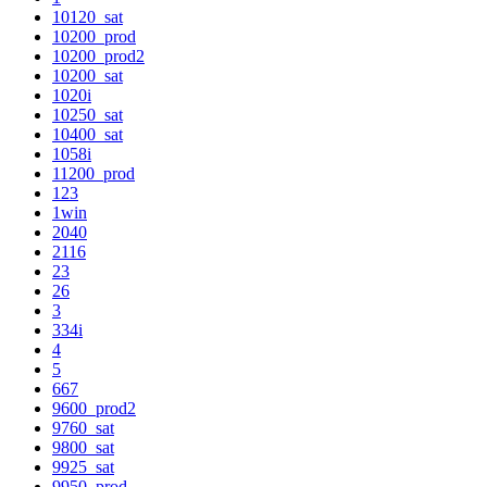
10120_sat
10200_prod
10200_prod2
10200_sat
1020i
10250_sat
10400_sat
1058i
11200_prod
123
1win
2040
2116
23
26
3
334i
4
5
667
9600_prod2
9760_sat
9800_sat
9925_sat
9950_prod