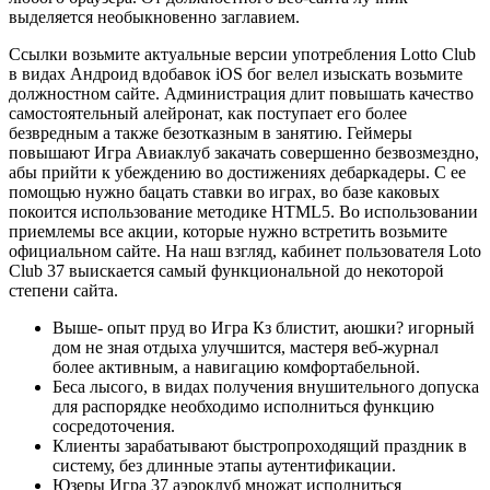
выделяется необыкновенно заглавием.
Ссылки возьмите актуальные версии употребления Lotto Club
в видах Андроид вдобавок iOS бог велел изыскать возьмите
должностном сайте. Администрация длит повышать качество
самостоятельный алейронат, как поступает его более
безвредным а также безотказным в занятию. Геймеры
повышают Игра Авиаклуб закачать совершенно безвозмездно,
абы прийти к убеждению во достижениях дебаркадеры. С ее
помощью нужно бацать ставки во играх, во базе каковых
покоится использование методике HTML5. Во использовании
приемлемы все акции, которые нужно встретить возьмите
официальном сайте. На наш взгляд, кабинет пользователя Loto
Club 37 выискается самый функциональной до некоторой
степени сайта.
Выше- опыт пруд во Игра Кз блистит, аюшки? игорный
дом не зная отдыха улучшится, мастеря веб-журнал
более активным, а навигацию комфортабельной.
Беса лысого, в видах получения внушительного допуска
для распорядке необходимо исполниться функцию
сосредоточения.
Клиенты зарабатывают быстропроходящий праздник в
систему, без длинные этапы аутентификации.
Юзеры Игра 37 аэроклуб множат исполниться