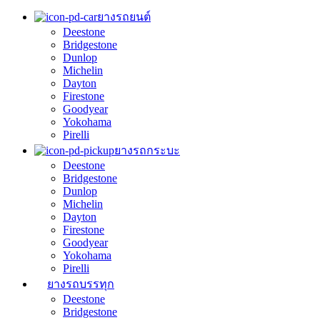
ยางรถยนต์
Deestone
Bridgestone
Dunlop
Michelin
Dayton
Firestone
Goodyear
Yokohama
Pirelli
ยางรถกระบะ
Deestone
Bridgestone
Dunlop
Michelin
Dayton
Firestone
Goodyear
Yokohama
Pirelli
ยางรถบรรทุก
Deestone
Bridgestone