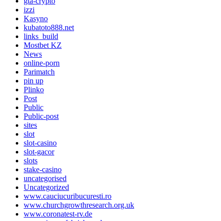
gta-crypto
izzi
Kasyno
kubatoto888.net
links_build
Mostbet KZ
News
online-porn
Parimatch
pin up
Plinko
Post
Public
Public-post
sites
slot
slot-casino
slot-gacor
slots
stake-casino
uncategorised
Uncategorized
www.cauciucuribucuresti.ro
www.churchgrowthresearch.org.uk
www.coronatest-rv.de