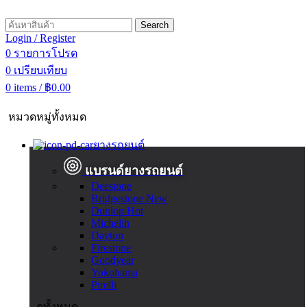
Search
Login / Register
0
รายการโปรด
0
เปรียบเทียบ
0
items
/
฿
0.00
หมวดหมู่ทั้งหมด
ยางรถยนต์
แบรนด์ยางรถยนต์
Deestone
Bridgestone
New
Dunlop
Hot
Michelin
Dayton
Firestone
Goodyear
Yokohama
Pirelli
ดูทั้งหมด