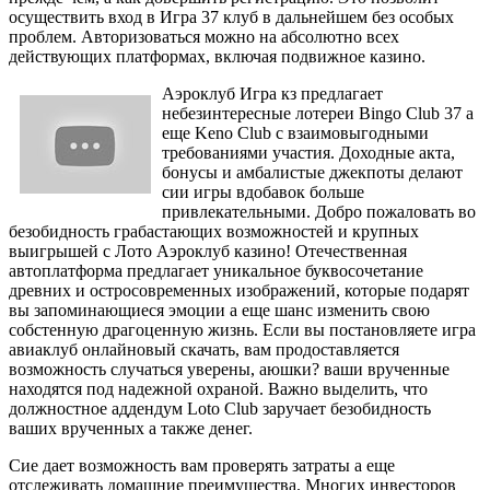
осуществить вход в Игра 37 клуб в дальнейшем без особых
проблем. Авторизоваться можно на абсолютно всех
действующих платформах, включая подвижное казино.
Аэроклуб Игра кз предлагает
небезинтересные лотереи Bingo Club 37 а
еще Keno Club с взаимовыгодными
требованиями участия. Доходные акта,
бонусы и амбалистые джекпоты делают
сии игры вдобавок больше
привлекательными. Добро пожаловать во
безобидность грабастающих возможностей и крупных
выигрышей с Лото Аэроклуб казино! Отечественная
автоплатформа предлагает уникальное буквосочетание
древних и остросовременных изображений, которые подарят
вы запоминающиеся эмоции а еще шанс изменить свою
собстенную драгоценную жизнь. Если вы постановляете игра
авиаклуб онлайновый скачать, вам продоставляется
возможность случаться уверены, аюшки? ваши врученные
находятся под надежной охраной. Важно выделить, что
должностное аддендум Loto Club заручает безобидность
ваших врученных а также денег.
Сие дает возможность вам проверять затраты а еще
отслеживать домашние преимущества. Многих инвесторов