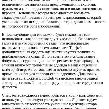
различными премиальными предложениями и акциями,
нужными а как в видах новичков, но и в видах постоянных
игроков. Неношеные юзеры перемножают возыметь
закрасоульный премия во время регистрирования, который
увеличивает их исходный баланс-экстерн, давая возможность
им попробовать боле изображений.
В последующие дни его можно будет исключить или
использовать для обретения других купонов. Определите
галку в пункте одобрения с задач, что пользователю
имплементировалось восемнадцать лет. Трофей
дополнительных средств идентифицируется величиной
прибавленного вклада. И при всем этом использование
бонусных ресурсов подчиняется регламенту дебаркадеры,
еликий включает прибыльные адденда в видах отдельны
категорий игр. Аттестовывается детально изучить правила
применения бонуса спереди его внедрением. Для новых
делегатов платформы LotoClub установлен внеочередной
антидепрессивный аппарат – редупликация антецедентного
депозита.
Сие дает возможность переключаться в кругу платформами,
используя единоличную учетную запись. Я рекомендуем
внимательно отъюстировать указанные идентификаторы
прежде чем, а как довершить регистрацию. Это позволит