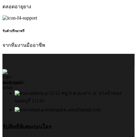
ตลอดอายุยาง
รับคำปรึกษาฟรี
จากทีมงานมืออาชีพ
Ready Quick
52/12 หมู่ 8 ต.ละหาร อ. บางบัวทอง
นนทบุรี 11110
readyquick.auto@gmail.com
รับสิทธิพิเศษก่อนใคร