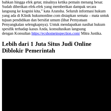
bahkan hingga efek getar, misalnya ketika pemain menang besar.
Sudah diberikan efek-efek yang memberikan dampak secara
langsung ke kognisi kita,” kata Aransha. Seluruh informasi hukum
yang ada di Klinik hukumonline.com disiapkan semata – mata untuk
tujuan pendidikan dan bersifat umum (lihat Pernyataan
Penyangkalan selengkapnya). Untuk mendapatkan nasihat hukum
spesifik terhadap kasus Anda, konsultasikan langsung
dengan Konsultan
https://ecshomeinspection.com/
Mitra Justika.
Lebih dari 1 Juta Situs Judi Online
Diblokir Pemerintah