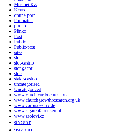
Mostbet KZ
News
online-porn
Parimatch
pin up
Plinko
Post
Public
Public-post
sites
slot
slot-casino
slot-gacor
slots
stake-casino
uncategorised
Uncategorized
www.cauciucuribucuresti.ro
www.churchgrowthresearch.org.uk
www.coronatest-rv.de
www.sigarenfabrieken.nl
www.zsolovi.cz
ข่าวสาร
บทความ