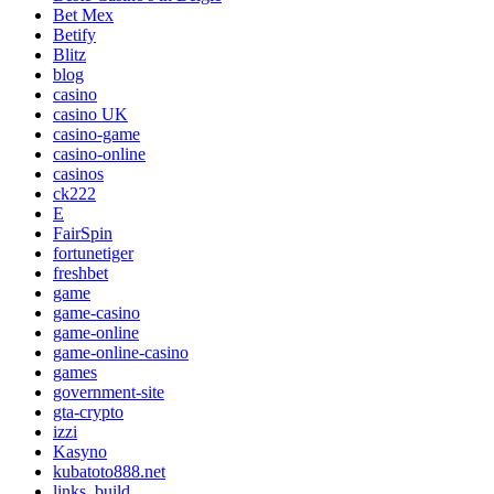
Bet Mex
Betify
Blitz
blog
casino
casino UK
casino-game
casino-online
casinos
ck222
E
FairSpin
fortunetiger
freshbet
game
game-casino
game-online
game-online-casino
games
government-site
gta-crypto
izzi
Kasyno
kubatoto888.net
links_build