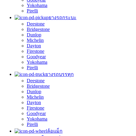
Yokohama
Pirelli
ยางรถกระบะ
Deestone
Bridgestone
Dunlop
Michelin
Dayton
Firestone
Goodyear
Yokohama
Pirelli
ยางรถบรรทุก
Deestone
Bridgestone
Dunlop
Michelin
Dayton
Firestone
Goodyear
Yokohama
Pirelli
ล้อแม็ก