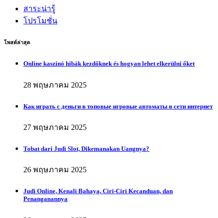
สาระน่ารู้
โปรโมชั่น
โพสต์ล่าสุด
Online kaszinó hibák kezdőknek és hogyan lehet elkerülni őket
28 พฤษภาคม 2025
Как играть с деньги в топовые игровые автоматы в сети интернет
27 พฤษภาคม 2025
Tobat dari Judi Slot, Dikemanakan Uangnya?
26 พฤษภาคม 2025
Judi Online, Kenali Bahaya, Ciri-Ciri Kecanduan, dan
Penanganannya