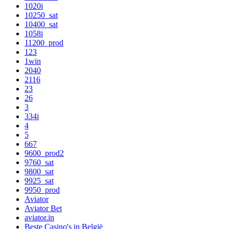
1020i
10250_sat
10400_sat
1058i
11200_prod
123
1win
2040
2116
23
26
3
334i
4
5
667
9600_prod2
9760_sat
9800_sat
9925_sat
9950_prod
Aviator
Aviator Bet
aviator.in
Beste Casino's in België