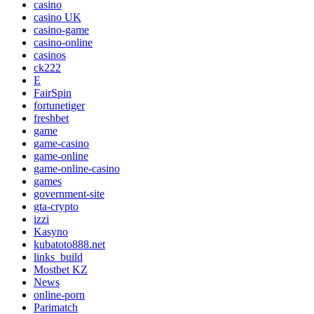
casino
casino UK
casino-game
casino-online
casinos
ck222
E
FairSpin
fortunetiger
freshbet
game
game-casino
game-online
game-online-casino
games
government-site
gta-crypto
izzi
Kasyno
kubatoto888.net
links_build
Mostbet KZ
News
online-porn
Parimatch