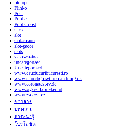
pin up
Plinko
Post
Public
Public-post
sites
slot
slot-casino
slot-gacor
slots
stake-casino
uncategorised
Uncategorized
www.cauciucuribucuresti.ro
www.churchgrowthresearch.org.uk
www.coronatest-rv.de
www.sigarenfabrieken.nl
www.zsolovi.cz
ข่าวสาร
บทความ
สาระน่ารู้
โปรโมชั่น