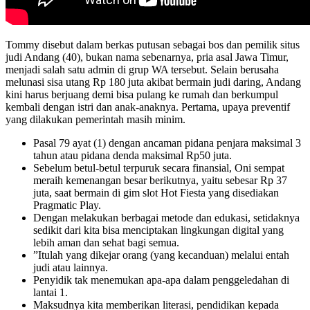
Tommy disebut dalam berkas putusan sebagai bos dan pemilik situs
judi Andang (40), bukan nama sebenarnya, pria asal Jawa Timur,
menjadi salah satu admin di grup WA tersebut. Selain berusaha
melunasi sisa utang Rp 180 juta akibat bermain judi daring, Andang
kini harus berjuang demi bisa pulang ke rumah dan berkumpul
kembali dengan istri dan anak-anaknya. Pertama, upaya preventif
yang dilakukan pemerintah masih minim.
Pasal 79 ayat (1) dengan ancaman pidana penjara maksimal 3
tahun atau pidana denda maksimal Rp50 juta.
Sebelum betul-betul terpuruk secara finansial, Oni sempat
meraih kemenangan besar berikutnya, yaitu sebesar Rp 37
juta, saat bermain di gim slot Hot Fiesta yang disediakan
Pragmatic Play.
Dengan melakukan berbagai metode dan edukasi, setidaknya
sedikit dari kita bisa menciptakan lingkungan digital yang
lebih aman dan sehat bagi semua.
”Itulah yang dikejar orang (yang kecanduan) melalui entah
judi atau lainnya.
Penyidik tak menemukan apa-apa dalam penggeledahan di
lantai 1.
Maksudnya kita memberikan literasi, pendidikan kepada