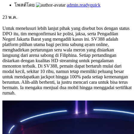
โพสต์โดย
admin.readyquick
23
พ.ค.
Untuk menelusuri lebih lanjut pihak yang disebut bos dengan status
DPO itu, tim mengonfirmasi ke polisi, jaksa, serta Pengadilan
Negeri Jakarta Barat yang mengadili kasus ini. SV388 adalah
platform pilihan utama bagi pecinta sabung ayam online,
menghadirkan pertarungan seru wala meron yang disiarkan
langsung dari arena sabong di Filiphina. Setiap pertandingan
disiarkan dengan kualitas HD streaming untuk pengalaman
menonton terbaik. Di SV388, pemain dapat bertaruh mulai dari
modal kecil, sekitar 10 ribu, namun tetap memiliki peluang besar
untuk mendapatkan jackpot hingga 100% pada setiap kemenangan
beruntun. Alih-alih berhenti, ia justru mencari cara untuk bisa terus
bermain. Ia mengaku menjual dua mobil hingga menggadai sertifikat
rumah.