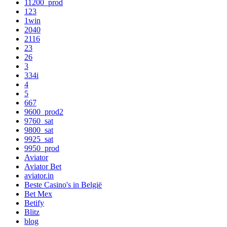
11200_prod
123
1win
2040
2116
23
26
3
334i
4
5
667
9600_prod2
9760_sat
9800_sat
9925_sat
9950_prod
Aviator
Aviator Bet
aviator.in
Beste Casino's in België
Bet Mex
Betify
Blitz
blog