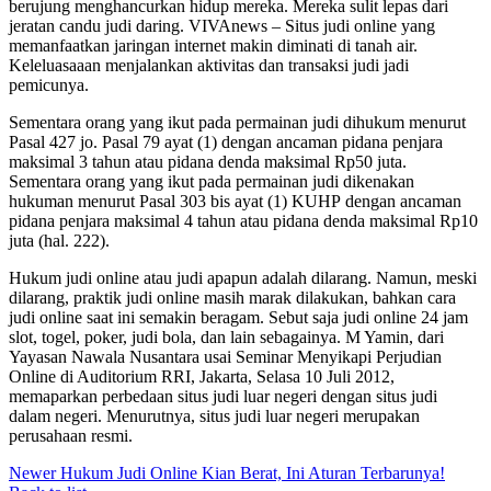
berujung menghancurkan hidup mereka. Mereka sulit lepas dari
jeratan candu judi daring. VIVAnews – Situs judi online yang
memanfaatkan jaringan internet makin diminati di tanah air.
Keleluasaaan menjalankan aktivitas dan transaksi judi jadi
pemicunya.
Sementara orang yang ikut pada permainan judi dihukum menurut
Pasal 427 jo. Pasal 79 ayat (1) dengan ancaman pidana penjara
maksimal 3 tahun atau pidana denda maksimal Rp50 juta.
Sementara orang yang ikut pada permainan judi dikenakan
hukuman menurut Pasal 303 bis ayat (1) KUHP dengan ancaman
pidana penjara maksimal 4 tahun atau pidana denda maksimal Rp10
juta (hal. 222).
Hukum judi online atau judi apapun adalah dilarang. Namun, meski
dilarang, praktik judi online masih marak dilakukan, bahkan cara
judi online saat ini semakin beragam. Sebut saja judi online 24 jam
slot, togel, poker, judi bola, dan lain sebagainya. M Yamin, dari
Yayasan Nawala Nusantara usai Seminar Menyikapi Perjudian
Online di Auditorium RRI, Jakarta, Selasa 10 Juli 2012,
memaparkan perbedaan situs judi luar negeri dengan situs judi
dalam negeri. Menurutnya, situs judi luar negeri merupakan
perusahaan resmi.
Newer
Hukum Judi Online Kian Berat, Ini Aturan Terbarunya!