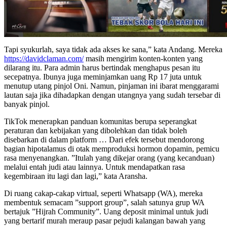
Tapi syukurlah, saya tidak ada akses ke sana,” kata Andang. Mereka
https://davidclaman.com/
masih mengirim konten-konten yang
dilarang itu. Para admin harus bertindak menghapus pesan itu
secepatnya. Ibunya juga meminjamkan uang Rp 17 juta untuk
menutup utang pinjol Oni. Namun, pinjaman ini ibarat menggarami
lautan saja jika dihadapkan dengan utangnya yang sudah tersebar di
banyak pinjol.
TikTok menerapkan panduan komunitas berupa seperangkat
peraturan dan kebijakan yang dibolehkan dan tidak boleh
disebarkan di dalam platform … Dari efek tersebut mendorong
bagian hipotalamus di otak memproduksi hormon dopamin, pemicu
rasa menyenangkan. ”Itulah yang dikejar orang (yang kecanduan)
melalui entah judi atau lainnya. Untuk mendapatkan rasa
kegembiraan itu lagi dan lagi,” kata Aransha.
Di ruang cakap-cakap virtual, seperti Whatsapp (WA), mereka
membentuk semacam ”support group”, salah satunya grup WA
bertajuk ”Hijrah Community”. Uang deposit minimal untuk judi
yang bertarif murah meraup pasar pejudi kalangan bawah yang